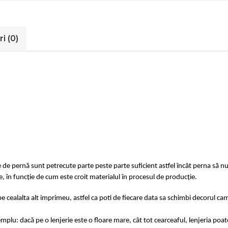
ri
(0)
e de pernă sunt petrecute parte peste parte suficient astfel încât perna să nu
e, în funcție de cum este croit materialul în procesul de producție.
e cealalta alt imprimeu, astfel ca poti de fiecare data sa schimbi decorul cam
u: dacă pe o lenjerie este o floare mare, cât tot cearceaful, lenjeria poat