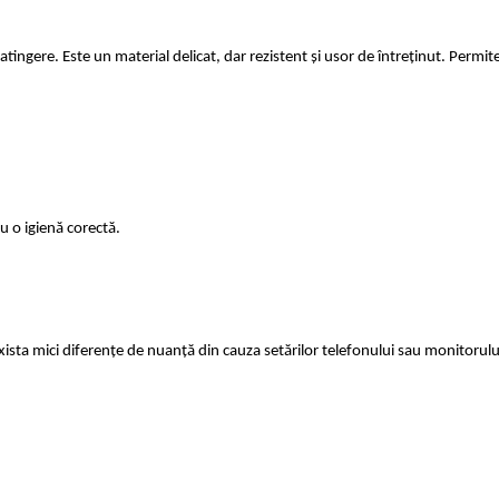
atingere. Este un material delicat, dar rezistent și usor de întreținut. Permite
utilizare pentru o igienă corectă.
exista mici diferențe de nuanță din cauza setărilor telefonului sau monitoru