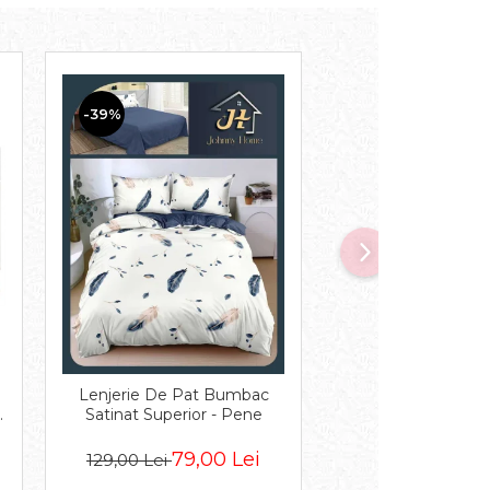
-39%
-32%
Lenjerie De Pat Bumbac
Lenjerie De Pat Cu 
c
Satinat Superior - Pene
Volanase - Bej 
79,00 Lei
129,
129,00 Lei
189,00 Lei