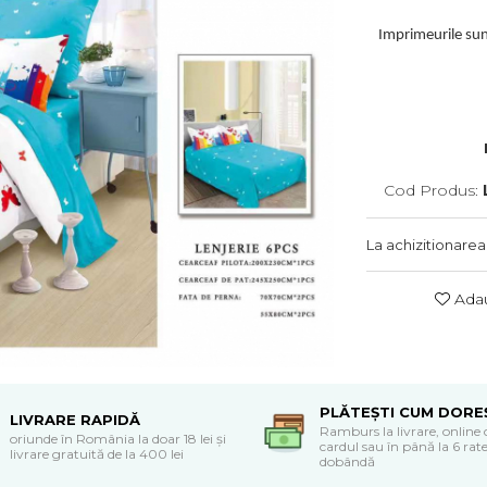
Imprimeurile sunt
Cod Produs:
La achizitionarea
Adau
PLĂTEȘTI CUM DORE
LIVRARE RAPIDĂ
Ramburs la livrare, online 
oriunde în România la doar 18 lei și
cardul sau în până la 6 rate
livrare gratuită de la 400 lei
dobândă