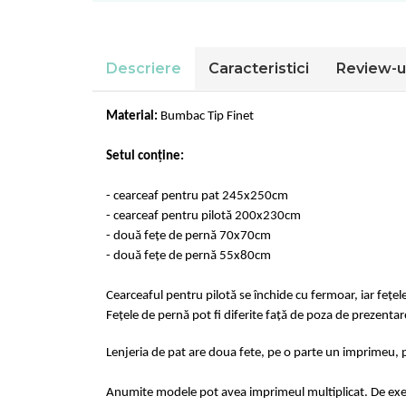
Cearceaf normal 6 piese
Huse De Pat Tricotate 180x200cm
Lenjerii Catifea
Huse Impermeabile
Cearceaf cu elastic
Huse Impermeabile 160x200cm
Descriere
Caracteristici
Review-u
Cearceaf normal
Huse Impermeabile 180x200cm
Lenjerii Pufoase Fluffy/ Rabbit
Material:
Bumbac Tip Finet
Bumbac Neted Nesatinat
Bumbac 100% Poplin Hobby
Setul conține:
Bumbac 100%
- cearceaf pentru pat 245x250cm
Lenjerii Satin Premium
- cearceaf pentru pilotă 200x230cm
Lenjerii Jacquard
- două fețe de pernă 70x70cm
- două fețe de pernă 55x80cm
Lenjerii Matase
Lenjerii Creponate
Cearceaful pentru pilotă se închide cu fermoar, iar fețel
Fețele de pernă pot fi diferite față de poza de prezentar
Lenjerii pentru PASTE
Set Lenjerie + Draperii Pat Dublu
Lenjeria de pat are doua fete, pe o parte un imprimeu, p
Anumite modele pot avea imprimeul multiplicat. De exempl