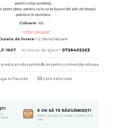
pentru orice anotimp.
 atent alese, pentru ca tu sa te bucuri din plin de timpul
petrecut in dormitor.
Culoare:
Alb
STOC EPUIZAT
Durata de livrare:
1-2 zile lucratoare
LF-1667
Ai nevoie de ajutor?
0726402203
 acestui produs primiti
5
Lei pentru comenzile viitoare
ga la Favorite
Cere informatii
ȘTI
E OK SĂ TE RĂZGÂNDEȘTI
cu
Retur simplu și rapid în până la 14
 fără
zile