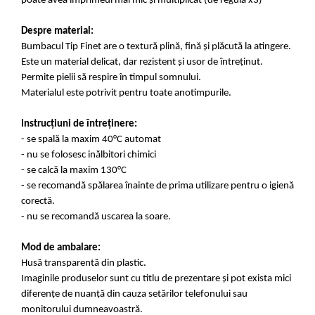
poate avea imprimeul mai mic și multiplicat (de regulă x3)
Despre material:
Bumbacul Tip Finet are o textură plină, fină și plăcută la atingere.
Este un material delicat, dar rezistent și usor de întreținut.
Permite pielii să respire în timpul somnului.
Materialul este potrivit pentru toate anotimpurile.
Instrucțiuni de întreținere:
- se spală la maxim 40°C automat
- nu se folosesc inălbitori chimici
- se calcă la maxim 130°C
- se recomandă spălarea înainte de prima utilizare pentru o igienă
corectă.
- nu se recomandă uscarea la soare.
Mod de ambalare:
Husă transparentă din plastic.
Imaginile produselor sunt cu titlu de prezentare și pot exista mici
diferențe de nuanță din cauza setărilor telefonului sau
monitorului dumneavoastră.