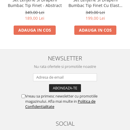
Bumbac Tip Finet - Abstract
Bumbac Tip Finet Cu Elastic
- Dansul Fluturilor
349,00 Lei
349,00 Lei
189,00 Lei
199,00 Lei
ADAUGA IN COS
ADAUGA IN COS
NEWSLETTER
Nu rata ofertele si promotiile noastre
Vreau sa primesc newsletter cu promotiile
magazinului. Afla mai multe in
Politica de
Confidentialitate
SOCIAL