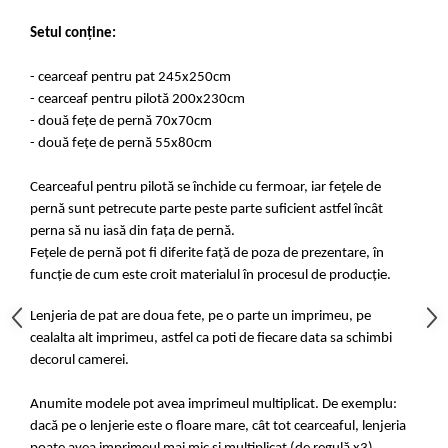
Setul conține:
- cearceaf pentru pat 245x250cm
- cearceaf pentru pilotă 200x230cm
- două fețe de pernă 70x70cm
- două fețe de pernă 55x80cm
Cearceaful pentru pilotă se închide cu fermoar, iar fețele de
pernă sunt petrecute parte peste parte suficient astfel încât
perna să nu iasă din fața de pernă.
Fețele de pernă pot fi diferite față de poza de prezentare, în
funcție de cum este croit materialul în procesul de producție.
Lenjeria de pat are doua fete, pe o parte un imprimeu, pe
cealalta alt imprimeu, astfel ca poti de fiecare data sa schimbi
decorul camerei.
Anumite modele pot avea imprimeul multiplicat. De exemplu:
dacă pe o lenjerie este o floare mare, cât tot cearceaful, lenjeria