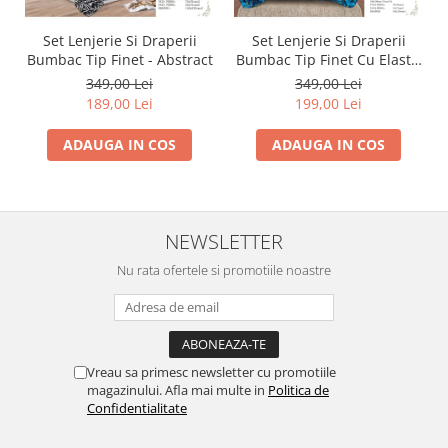
Set Lenjerie Si Draperii
Set Lenjerie Si Draperii
Bumbac Tip Finet - Abstract
Bumbac Tip Finet Cu Elastic
- Dansul Fluturilor
349,00 Lei
349,00 Lei
189,00 Lei
199,00 Lei
ADAUGA IN COS
ADAUGA IN COS
NEWSLETTER
Nu rata ofertele si promotiile noastre
Vreau sa primesc newsletter cu promotiile
magazinului. Afla mai multe in
Politica de
Confidentialitate