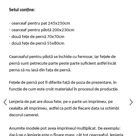
Setul conține:
- cearceaf pentru pat 245x250cm
- cearceaf pentru pilotă 200x230cm
- două fețe de pernă 70x70cm
- două fețe de pernă 55x80cm
Cearceaful pentru pilotă se închide cu fermoar, iar fețele de
pernă sunt petrecute parte peste parte suficient astfel încât
perna să nu iasă din fața de pernă.
Fețele de pernă pot fi diferite față de poza de prezentare, în
funcție de cum este croit materialul în procesul de producție.
Lenjeria de pat are doua fete, pe o parte un imprimeu, pe
cealalta alt imprimeu, astfel ca poti de fiecare data sa schimbi
decorul camerei.
Anumite modele pot avea imprimeul multiplicat. De exemplu:
dacă pe o lenjerie este o floare mare, cât tot cearceaful, lenjeria