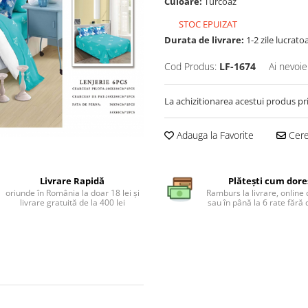
Culoare:
Turcoaz
STOC EPUIZAT
Durata de livrare:
1-2 zile lucrato
Cod Produs:
LF-1674
Ai nevoie
La achizitionarea acestui produs pr
Adauga la Favorite
Cere 
Livrare Rapidă
Plătești cum dore
oriunde în România la doar 18 lei și
Ramburs la livrare, online 
livrare gratuită de la 400 lei
sau în până la 6 rate făr