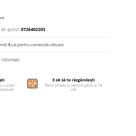
are
 de ajutor?
0726402203
imiti
5
Lei pentru comenzile viitoare
informatii
ști
E ok să te răzgândești
cu cardul
Retur simplu și rapid în până la 14
ă dobândă
zile