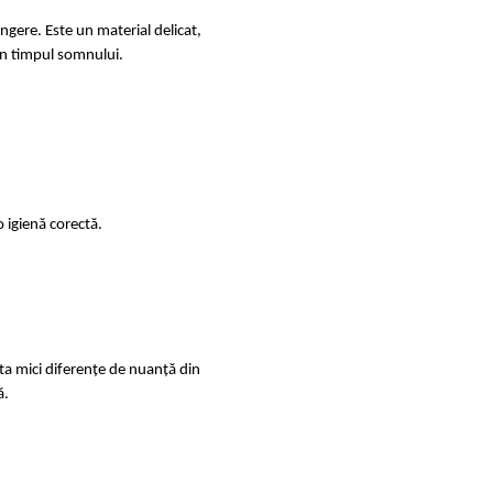
ingere. Este un material delicat,
e în timpul somnului.
 igienă corectă.
sta mici diferențe de nuanță din
ă.