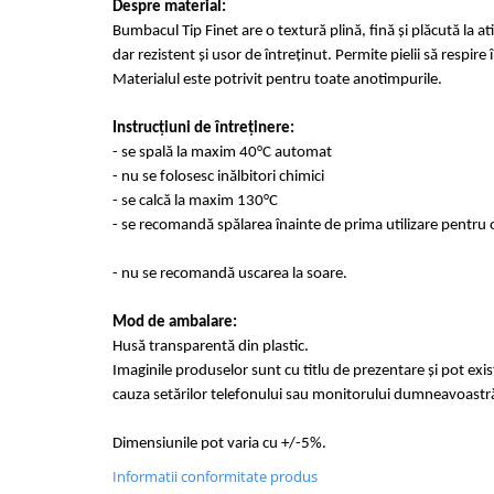
Despre material:
Bumbacul Tip Finet are o textură plină, fină și plăcută la at
dar rezistent și usor de întreținut. Permite pielii să respir
Materialul este potrivit pentru toate anotimpurile.
Instrucțiuni de întreținere:
- se spală la maxim 40°C automat
- nu se folosesc inălbitori chimici
- se calcă la maxim 130°C
- se recomandă spălarea înainte de prima utilizare pentru o
- nu se recomandă uscarea la soare.
Mod de ambalare:
Husă transparentă din plastic.
Imaginile produselor sunt cu titlu de prezentare și pot exi
cauza setărilor telefonului sau monitorului dumneavoastr
Dimensiunile pot varia cu +/-5%.
Informatii conformitate produs