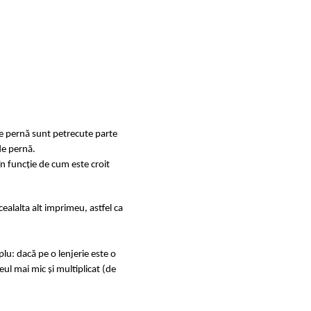
de pernă sunt petrecute parte
de pernă.
în funcție de cum este croit
ealalta alt imprimeu, astfel ca
u: dacă pe o lenjerie este o
ul mai mic și multiplicat (de