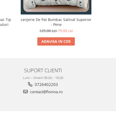
bac Tip
Lenjerie De Pat Bumbac Satinat Superior
Lenjerie 
luturi
- Pene
129,00 Lei
79,00 Lei
1
ADAUGA IN COS
SUPORT CLIENTI
Luni – Vineri/ 09.00 – 18.00
0726402203
contact@fionna.ro