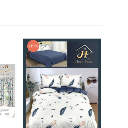
-39%
-32%