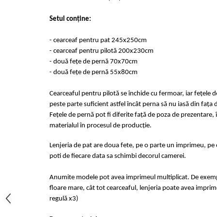
Cearceaf cu elastic 4 piese
Huse De Pat Tricotate 160x200cm
Cearceaf normal 6 piese
Setul conține:
Huse De Pat Tricotate 180x200cm
Lenjerii Catifea
Huse Impermeabile
- cearceaf pentru pat 245x250cm
Cearceaf cu elastic
Huse Impermeabile 160x200cm
- cearceaf pentru pilotă 200x230cm
Cearceaf normal
Huse Impermeabile 180x200cm
- două fețe de pernă 70x70cm
Lenjerii Pufoase Fluffy/ Rabbit
- două fețe de pernă 55x80cm
Bumbac Neted Nesatinat
Cearceaful pentru pilotă se închide cu fermoar, iar fețele 
Bumbac 100% Poplin Hobby
peste parte suficient astfel încât perna să nu iasă din fața 
Fețele de pernă pot fi diferite față de poza de prezentare, 
Bumbac 100%
materialul în procesul de producție.
Lenjerii Satin Premium
Lenjeria de pat are doua fete, pe o parte un imprimeu, pe c
Lenjerii Jacquard
poti de fiecare data sa schimbi decorul camerei.
Lenjerii Matase
Lenjerii Creponate
Anumite modele pot avea imprimeul multiplicat. De exempl
floare mare, cât tot cearceaful, lenjeria poate avea imprime
Lenjerii pentru PASTE
regulă x3)
Set Lenjerie + Draperii Pat Dublu