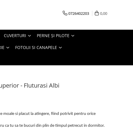
0726402203
0,00
CUVERTURI
PERNE ŞI PILOTE
IE
FOTOLII SI CANAPELE
perior - Fluturasi Albi
 moale si placut la atingere, fiind potrivit pentru orice
u ca tu sa te bucuri din plin de timpul petrecut in dormitor.