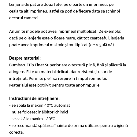
Lenjeria de pat are doua fete, pe o parte un imprimeu, pe
cealalta alt imprimeu, astfel ca poti de fiecare data sa schimbi
decorul camerei.
Anumite modele pot avea imprimeul multiplicat. De exemplu:
dacă pe o lenjerie este o floare mare, cât tot cearceaful, lenjeria
poate avea imprimeul mai mic și multiplicat (de regulă x3)
Despre material:
Bumbacul Tip Finet Superior are o textură plină, fină și plăcută la
atingere. Este un material delicat, dar rezistent și usor de
întreținut. Permite pielii să respire în timpul somnului.
Materialul este potrivit pentru toate anotimpurile.
Instrucțiuni de întreținere:
- se spală la maxim 40°C automat
- nu se folosesc inălbitori chimici
- se calcă la maxim 130°C
- se recomandă spălarea înainte de prima utilizare pentru o igienă
corectă.