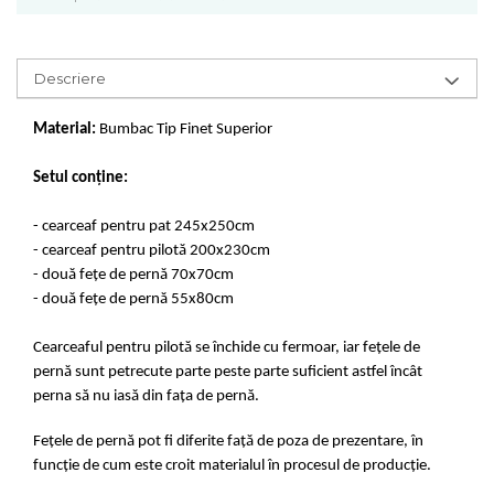
Descriere
Material:
Bumbac Tip Finet Superior
Setul conține:
- cearceaf pentru pat 245x250cm
- cearceaf pentru pilotă 200x230cm
- două fețe de pernă 70x70cm
- două fețe de pernă 55x80cm
Cearceaful pentru pilotă se închide cu fermoar, iar fețele de
pernă sunt petrecute parte peste parte suficient astfel încât
perna să nu iasă din fața de pernă.
Fețele de pernă pot fi diferite față de poza de prezentare, în
funcție de cum este croit materialul în procesul de producție.