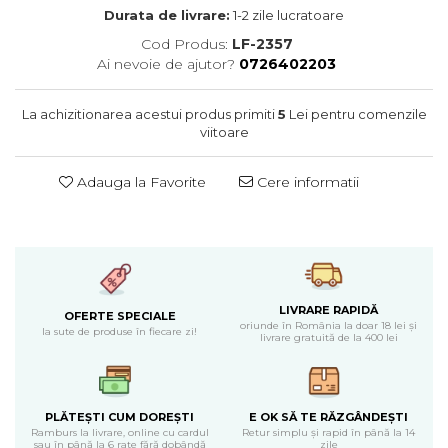
Cearceaf normal 6 piese
Huse De Pat Tricotate 180x200cm
Durata de livrare:
1-2 zile lucratoare
Lenjerii Catifea
Huse Impermeabile
Cod Produs:
LF-2357
Cearceaf cu elastic
Huse Impermeabile 160x200cm
Ai nevoie de ajutor?
0726402203
Cearceaf normal
Huse Impermeabile 180x200cm
Lenjerii Pufoase Fluffy/ Rabbit
La achizitionarea acestui produs primiti
5
Lei pentru comenzile
viitoare
Bumbac Neted Nesatinat
Bumbac 100% Poplin Hobby
Adauga la Favorite
Cere informatii
Bumbac 100%
Lenjerii Satin Premium
Lenjerii Jacquard
Lenjerii Matase
LIVRARE RAPIDĂ
OFERTE SPECIALE
Lenjerii Creponate
oriunde în România la doar 18 lei și
la sute de produse în fiecare zi!
livrare gratuită de la 400 lei
Lenjerii pentru PASTE
Set Lenjerie + Draperii Pat Dublu
PLĂTEȘTI CUM DOREȘTI
E OK SĂ TE RĂZGÂNDEȘTI
Ramburs la livrare, online cu cardul
Retur simplu și rapid în până la 14
sau în până la 6 rate fără dobândă
zile