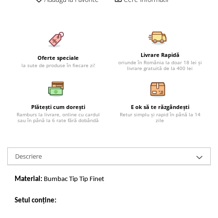
Cearceaf cu elastic 4 piese
Huse De Pat Tricotate 160x200cm
Cearceaf normal 6 piese
Huse De Pat Tricotate 180x200cm
Lenjerii Catifea
Huse Impermeabile
Cearceaf cu elastic
Huse Impermeabile 160x200cm
Livrare Rapidă
Oferte speciale
Cearceaf normal
Huse Impermeabile 180x200cm
oriunde în România la doar 18 lei și
la sute de produse în fiecare zi!
livrare gratuită de la 400 lei
Lenjerii Pufoase Fluffy/ Rabbit
Bumbac Neted Nesatinat
Bumbac 100% Poplin Hobby
Plătești cum dorești
E ok să te răzgândești
Ramburs la livrare, online cu cardul
Retur simplu și rapid în până la 14
Bumbac 100%
sau în până la 6 rate fără dobândă
zile
Lenjerii Satin Premium
Lenjerii Jacquard
Descriere
Lenjerii Matase
Lenjerii Creponate
Material:
Bumbac Tip Tip Finet
Lenjerii pentru PASTE
Setul conține:
Set Lenjerie + Draperii Pat Dublu