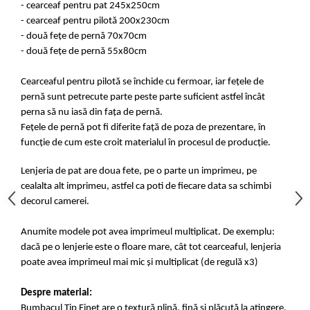
- cearceaf pentru pat 245x250cm
- cearceaf pentru pilotă 200x230cm
- două fețe de pernă 70x70cm
- două fețe de pernă 55x80cm
Cearceaful pentru pilotă se închide cu fermoar, iar fețele de
pernă sunt petrecute parte peste parte suficient astfel încât
perna să nu iasă din fața de pernă.
Fețele de pernă pot fi diferite față de poza de prezentare, în
funcție de cum este croit materialul în procesul de producție.
Lenjeria de pat are doua fete, pe o parte un imprimeu, pe
cealalta alt imprimeu, astfel ca poti de fiecare data sa schimbi
decorul camerei.
Anumite modele pot avea imprimeul multiplicat. De exemplu:
dacă pe o lenjerie este o floare mare, cât tot cearceaful, lenjeria
poate avea imprimeul mai mic și multiplicat (de regulă x3)
Despre material:
Bumbacul Tip Finet are o textură plină, fină și plăcută la atingere.