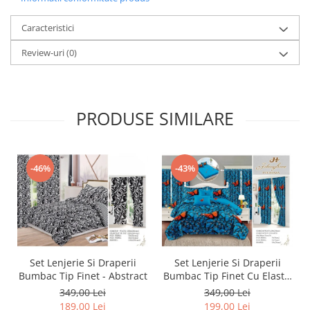
Caracteristici
Review-uri
(0)
PRODUSE SIMILARE
-46%
-43%
Set Lenjerie Si Draperii
Set Lenjerie Si Draperii
Bumbac Tip Finet - Abstract
Bumbac Tip Finet Cu Elastic
- Dansul Fluturilor
349,00 Lei
349,00 Lei
189,00 Lei
199,00 Lei