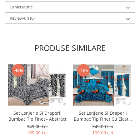
Caracteristici
Review-uri
(0)
PRODUSE SIMILARE
-46%
-43%
Set Lenjerie Si Draperii
Set Lenjerie Si Draperii
Bumbac Tip Finet - Abstract
Bumbac Tip Finet Cu Elastic
- Dansul Fluturilor
349,00 Lei
349,00 Lei
189,00 Lei
199,00 Lei