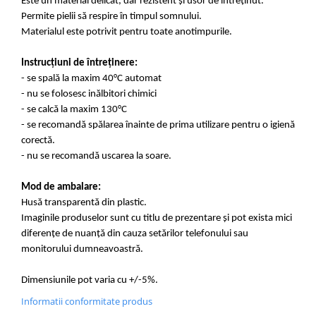
Este un material delicat, dar rezistent și usor de întreținut.
Permite pielii să respire în timpul somnului.
Materialul este potrivit pentru toate anotimpurile.
Instrucțiuni de întreținere:
- se spală la maxim 40°C automat
- nu se folosesc inălbitori chimici
- se calcă la maxim 130°C
- se recomandă spălarea înainte de prima utilizare pentru o igienă
corectă.
- nu se recomandă uscarea la soare.
Mod de ambalare:
Husă transparentă din plastic.
Imaginile produselor sunt cu titlu de prezentare și pot exista mici
diferențe de nuanță din cauza setărilor telefonului sau
monitorului dumneavoastră.
Dimensiunile pot varia cu +/-5%.
Informatii conformitate produs