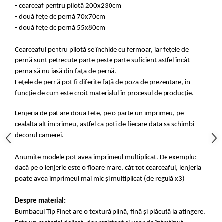
- cearceaf pentru pilotă 200x230cm
- două fețe de pernă 70x70cm
- două fețe de pernă 55x80cm
Cearceaful pentru pilotă se închide cu fermoar, iar fețele de
pernă sunt petrecute parte peste parte suficient astfel încât
perna să nu iasă din fața de pernă.
Fețele de pernă pot fi diferite față de poza de prezentare, în
funcție de cum este croit materialul în procesul de producție.
Lenjeria de pat are doua fete, pe o parte un imprimeu, pe
cealalta alt imprimeu, astfel ca poti de fiecare data sa schimbi
decorul camerei.
Anumite modele pot avea imprimeul multiplicat. De exemplu:
dacă pe o lenjerie este o floare mare, cât tot cearceaful, lenjeria
poate avea imprimeul mai mic și multiplicat (de regulă x3)
Despre material:
Bumbacul Tip Finet are o textură plină, fină și plăcută la atingere.