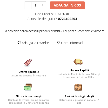
Cearceaf cu elastic 4 piese
Huse De Pat Tricotate 160x200cm
ADAUGA IN COS
Cearceaf normal 6 piese
Huse De Pat Tricotate 180x200cm
Cod Produs:
LFSF3-70
Lenjerii Catifea
Huse Impermeabile
Ai nevoie de ajutor?
0726402203
Cearceaf cu elastic
Huse Impermeabile 160x200cm
Cearceaf normal
Huse Impermeabile 180x200cm
La achizitionarea acestui produs primiti
5
Lei pentru comenzile viitoare
Lenjerii Pufoase Fluffy/ Rabbit
Adauga la Favorite
Cere informatii
Bumbac Neted Nesatinat
Bumbac 100% Poplin Hobby
Bumbac 100%
Lenjerii Satin Premium
Livrare Rapidă
Oferte speciale
Lenjerii Jacquard
oriunde în România la doar 18 lei și
la sute de produse în fiecare zi!
livrare gratuită de la 400 lei
Lenjerii Matase
Lenjerii Creponate
Lenjerii pentru PASTE
Plătești cum dorești
E ok să te răzgândești
Ramburs la livrare, online cu cardul
Retur simplu și rapid în până la 14
sau în până la 6 rate fără dobândă
zile
Set Lenjerie + Draperii Pat Dublu