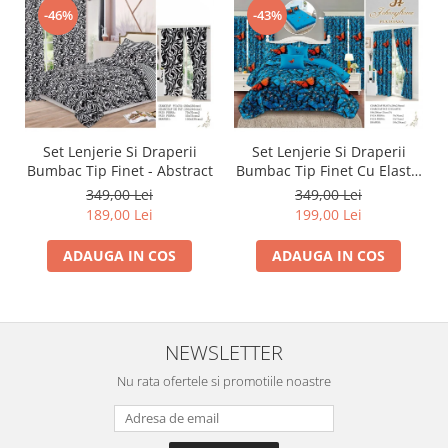
-46%
-43%
Set Lenjerie Si Draperii
Set Lenjerie Si Draperii
Bumbac Tip Finet - Abstract
Bumbac Tip Finet Cu Elastic
- Dansul Fluturilor
349,00 Lei
349,00 Lei
189,00 Lei
199,00 Lei
ADAUGA IN COS
ADAUGA IN COS
NEWSLETTER
Nu rata ofertele si promotiile noastre