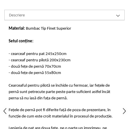
Descriere
Material:
Bumbac Tip Finet Superior
Setul conține:
- cearceaf pentru pat 245x250cm
- cearceaf pentru pilotă 200x230cm
- două fețe de pernă 70x70cm
- două fețe de pernă 55x80cm
Cearceaful pentru pilotă se închide cu fermoar, iar fețele de
pernă sunt petrecute parte peste parte suficient astfel încât
perna să nu iasă din fața de pernă.
Fețele de pernă pot fi diferite față de poza de prezentare, în
funcție de cum este croit materialul în procesul de producție.
Lenjeria de pat are doua fete, pe o parte un imprimeu, pe