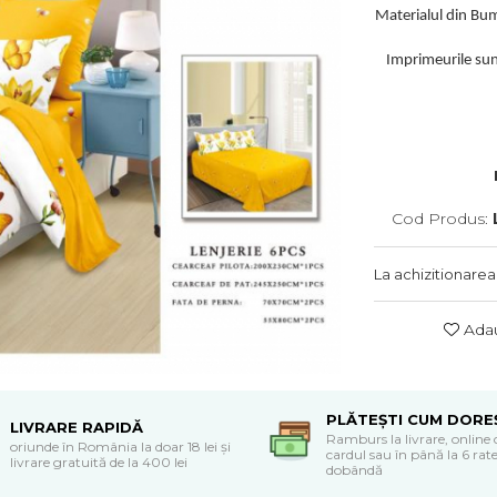
Materialul din Bumb
Imprimeurile sunt
Cod Produs:
La achizitionarea
Adau
PLĂTEȘTI CUM DORE
LIVRARE RAPIDĂ
Ramburs la livrare, online 
oriunde în România la doar 18 lei și
cardul sau în până la 6 rate
livrare gratuită de la 400 lei
dobândă