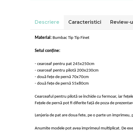
Cearceaf normal 6 piese
Huse De Pat Tricotate 180x200cm
Lenjerii Catifea
Huse Impermeabile
Cearceaf cu elastic
Huse Impermeabile 160x200cm
Descriere
Caracteristici
Review-u
Cearceaf normal
Huse Impermeabile 180x200cm
Lenjerii Pufoase Fluffy/ Rabbit
Material:
Bumbac Tip Tip Finet
Bumbac Neted Nesatinat
Bumbac 100% Poplin Hobby
Setul conține:
Bumbac 100%
- cearceaf pentru pat 245x250cm
Lenjerii Satin Premium
- cearceaf pentru pilotă 200x230cm
Lenjerii Jacquard
- două fețe de pernă 70x70cm
- două fețe de pernă 55x80cm
Lenjerii Matase
Lenjerii Creponate
Cearceaful pentru pilotă se închide cu fermoar, iar fețel
Fețele de pernă pot fi diferite față de poza de prezentar
Lenjerii pentru PASTE
Set Lenjerie + Draperii Pat Dublu
Lenjeria de pat are doua fete, pe o parte un imprimeu, p
Anumite modele pot avea imprimeul multiplicat. De exempl