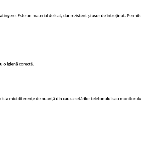
atingere. Este un material delicat, dar rezistent și usor de întreținut. Permite
utilizare pentru o igienă corectă.
exista mici diferențe de nuanță din cauza setărilor telefonului sau monitoru