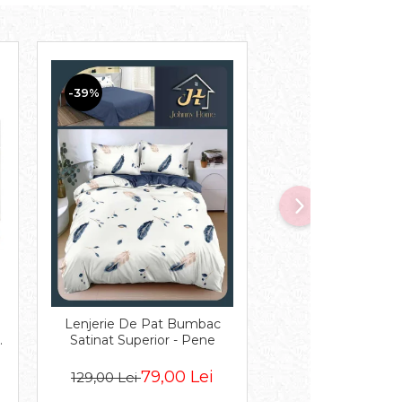
-39%
-32%
Lenjerie De Pat Bumbac
Lenjerie De Pat Cu 
c
Satinat Superior - Pene
Volanase - Bej 
79,00 Lei
129,
129,00 Lei
189,00 Lei