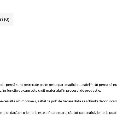
ri
(0)
e de pernă sunt petrecute parte peste parte suficient astfel încât perna să nu
e, în funcție de cum este croit materialul în procesul de producție.
e cealalta alt imprimeu, astfel ca poti de fiecare data sa schimbi decorul cam
u: dacă pe o lenjerie este o floare mare, cât tot cearceaful, lenjeria poat