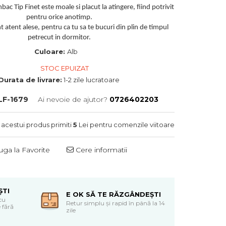
ac Tip Finet este moale si placut la atingere, fiind potrivit
pentru orice anotimp.
 atent alese, pentru ca tu sa te bucuri din plin de timpul
petrecut in dormitor.
Culoare:
Alb
STOC EPUIZAT
Durata de livrare:
1-2 zile lucratoare
LF-1679
Ai nevoie de ajutor?
0726402203
 acestui produs primiti
5
Lei pentru comenzile viitoare
ga la Favorite
Cere informatii
ȘTI
E OK SĂ TE RĂZGÂNDEȘTI
cu
Retur simplu și rapid în până la 14
 fără
zile