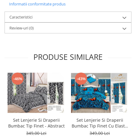
Informatii conformitate produs
Caracteristici
Review-uri
(0)
PRODUSE SIMILARE
-46%
-43%
Set Lenjerie Si Draperii
Set Lenjerie Si Draperii
Bumbac Tip Finet - Abstract
Bumbac Tip Finet Cu Elastic
- Dansul Fluturilor
349,00 Lei
349,00 Lei