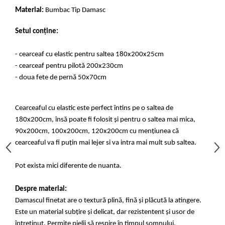
Material:
Bumbac Tip Damasc
Setul conține:
- cearceaf cu elastic pentru saltea 180x200x25cm
- cearceaf pentru pilotă 200x230cm
- doua fete de pernă 50x70cm
Cearceaful cu elastic este perfect întins pe o saltea de
180x200cm, însă poate fi folosit și pentru o saltea mai mica,
90x200cm, 100x200cm, 120x200cm cu mențiunea că
cearceaful va fi puțin mai lejer si va intra mai mult sub saltea.
Pot exista mici diferente de nuanta.
Despre material:
Damascul finetat are o textură plină, fină și plăcută la atingere.
Este un material subțire și delicat, dar rezistentent și usor de
întreținut. Permite pielii să respire în timpul somnului.