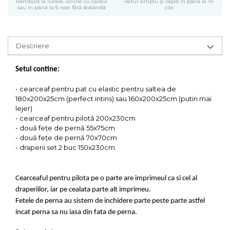
Ramburs la livrare, online cu cardul
Retur simplu și rapid în până la 14
sau în până la 6 rate fără dobândă
zile
Descriere
Setul contine:
- cearceaf pentru pat cu elastic pentru saltea de
180x200x25cm (perfect intins) sau 160x200x25cm (putin mai
lejer)
- cearceaf pentru pilotă 200x230cm
- două fețe de pernă 55x75cm
- două fețe de pernă 70x70cm
- draperii set 2 buc 150x230cm
Cearceaful pentru pilota pe o parte are imprimeul ca si cel al
draperiilor, iar pe cealata parte alt imprimeu.
Fetele de perna au sistem de inchidere parte peste parte astfel
incat perna sa nu iasa din fata de perna.