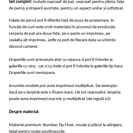
Set complet:
Include cearceaf de pat, cearceaf pentru pilota, fețe
de pernă și draperii asortate, pentru un aspect unitar și sofisticat.
Fețele de pernă pot fi diferite față de poza de prezentare, în
funcție de cum este croit materialul în procesul de producție.
Lenjeria de pat are doua fete, pe o parte un imprimeu, pe
cealalta alt imprimeu, astfe ca poti de fiecare data sa schimbi
decorul camerei.
Draperiile sunt prevazute atat cu rejansa si pot fi folosite la
galeriile cu sina, cat si cu inele si pot fi folosite la galeriile tip bara.
Draperiile sunt semiopace.
Anumite modele pot avea imprimeul multiplicat. De exemplu:
dacă pe o lenjerie este o floare mare, cât tot cearceaful, lenjeria
poate avea imprimeul mai mic și multiplicat (de regulă x3)
Despre material:
Material premium: Bumbac Tip Finet, moale și plăcut la atingere,
ideal pentru toate anotimpurile.