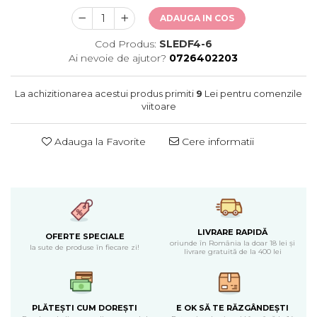
Cearceaf normal 6 piese
Huse De Pat Tricotate 180x200cm
Lenjerii Catifea
ADAUGA IN COS
Huse Impermeabile
Cearceaf cu elastic
Cod Produs:
SLEDF4-6
Huse Impermeabile 160x200cm
Cearceaf normal
Ai nevoie de ajutor?
0726402203
Huse Impermeabile 180x200cm
Lenjerii Pufoase Fluffy/ Rabbit
La achizitionarea acestui produs primiti
9
Lei pentru comenzile
Bumbac Neted Nesatinat
viitoare
Bumbac 100% Poplin Hobby
Bumbac 100%
Adauga la Favorite
Cere informatii
Lenjerii Satin Premium
Lenjerii Jacquard
Lenjerii Matase
Lenjerii Creponate
LIVRARE RAPIDĂ
OFERTE SPECIALE
oriunde în România la doar 18 lei și
la sute de produse în fiecare zi!
Lenjerii pentru PASTE
livrare gratuită de la 400 lei
Set Lenjerie + Draperii Pat Dublu
PLĂTEȘTI CUM DOREȘTI
E OK SĂ TE RĂZGÂNDEȘTI