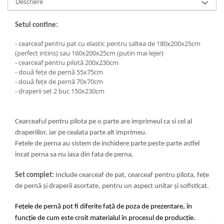
Descriere
Setul contine:
- cearceaf pentru pat cu elastic pentru saltea de 180x200x25cm
(perfect intins) sau 160x200x25cm (putin mai lejer)
- cearceaf pentru pilotă 200x230cm
- două fețe de pernă 55x75cm
- două fețe de pernă 70x70cm
- draperii set 2 buc 150x230cm
Cearceaful pentru pilota pe o parte are imprimeul ca si cel al
draperiilor, iar pe cealata parte alt imprimeu.
Fetele de perna au sistem de inchidere parte peste parte astfel
incat perna sa nu iasa din fata de perna.
Set complet:
Include cearceaf de pat, cearceaf pentru pilota, fețe
de pernă și draperii asortate, pentru un aspect unitar și sofisticat.
Fețele de pernă pot fi diferite față de poza de prezentare, în
funcție de cum este croit materialul în procesul de producție.