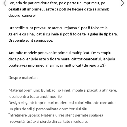
Lenjeria de pat are doua fete, pe o parte un imprimeu, pe
cealalta alt imprimeu, astfe ca poti de fiecare data sa schimbi
decorul camerei.
Draperiile sunt prevazute atat cu rejansa si pot fi folosite la
galeriile cu sina, cat si cu inele si pot fi folosite la galeriile tip bara.
Draperiile sunt semiopace.
Anumite modele pot avea imprimeul multiplicat. De exemplu:
dacă pe o lenjerie este o floare mare, cât tot cearceaful, lenjeria
poate avea imprimeul mai mic și multiplicat (de regulă x3)
Despre material:
Material premium: Bumbac Tip Finet, moale și plăcut la atingere,
ideal pentru toate anotimpurile.
Design elegant: Imprimeuri moderne și culori vibrante care aduc
un plus de stil și personalitate dormitorului tău.
Întreținere ușoară: Materialul rezistent permite spălarea
frecventă fără a-și pierde din calitate și culoare.