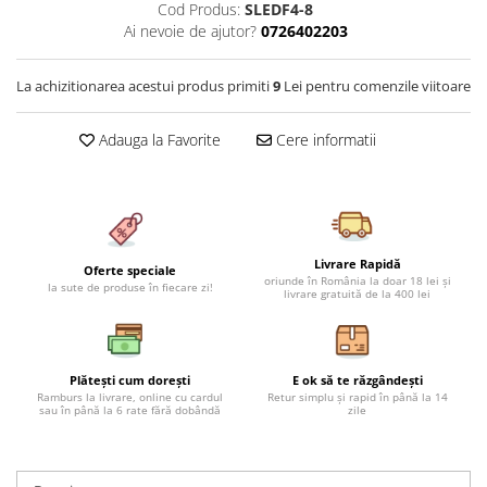
Cod Produs:
SLEDF4-8
Cearceaf cu elastic 4 piese
Huse De Pat Tricotate 160x200cm
Ai nevoie de ajutor?
0726402203
Cearceaf normal 6 piese
Huse De Pat Tricotate 180x200cm
Lenjerii Catifea
Huse Impermeabile
La achizitionarea acestui produs primiti
9
Lei pentru comenzile viitoare
Cearceaf cu elastic
Huse Impermeabile 160x200cm
Cearceaf normal
Huse Impermeabile 180x200cm
Adauga la Favorite
Cere informatii
Lenjerii Pufoase Fluffy/ Rabbit
Bumbac Neted Nesatinat
Bumbac 100% Poplin Hobby
Bumbac 100%
Livrare Rapidă
Oferte speciale
oriunde în România la doar 18 lei și
la sute de produse în fiecare zi!
livrare gratuită de la 400 lei
Lenjerii Satin Premium
Lenjerii Jacquard
Lenjerii Matase
Plătești cum dorești
E ok să te răzgândești
Ramburs la livrare, online cu cardul
Retur simplu și rapid în până la 14
Lenjerii Creponate
sau în până la 6 rate fără dobândă
zile
Lenjerii pentru PASTE
Set Lenjerie + Draperii Pat Dublu