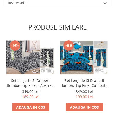
Review-uri
(0)
PRODUSE SIMILARE
-46%
-43%
Set Lenjerie Si Draperii
Set Lenjerie Si Draperii
Bumbac Tip Finet - Abstract
Bumbac Tip Finet Cu Elastic
- Dansul Fluturilor
349,00 Lei
349,00 Lei
189,00 Lei
199,00 Lei
ADAUGA IN COS
ADAUGA IN COS