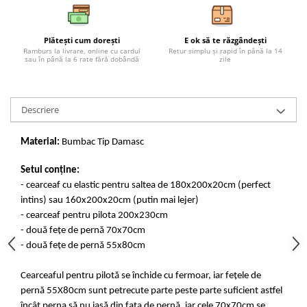
Plătești cum dorești
E ok să te răzgândești
Ramburs la livrare, online cu cardul
Retur simplu și rapid în până la 14
sau în până la 6 rate fără dobândă
zile
Descriere
Material:
Bumbac Tip Damasc
Setul conține:
- cearceaf cu elastic pentru saltea de 180x200x20cm (perfect
intins) sau 160x200x20cm (putin mai lejer)
- cearceaf pentru pilota 200x230cm
- două fețe de pernă 70x70cm
- două fețe de pernă 55x80cm
Cearceaful pentru pilotă se închide cu fermoar, iar fețele de
pernă 55X80cm sunt petrecute parte peste parte suficient astfel
încât perna să nu iasă din fața de pernă, iar cele 70x70cm se