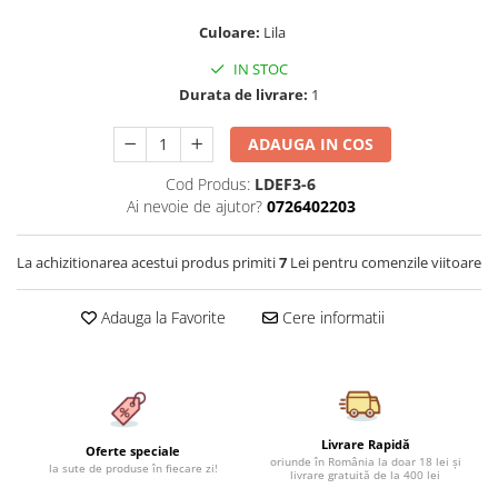
Cearceaf cu elastic 4 piese
Huse De Pat Tricotate 160x200cm
Culoare:
Lila
Cearceaf normal 6 piese
Huse De Pat Tricotate 180x200cm
IN STOC
Lenjerii Catifea
Huse Impermeabile
Durata de livrare:
1
Cearceaf cu elastic
Huse Impermeabile 160x200cm
Cearceaf normal
Huse Impermeabile 180x200cm
ADAUGA IN COS
Lenjerii Pufoase Fluffy/ Rabbit
Cod Produs:
LDEF3-6
Bumbac Neted Nesatinat
Ai nevoie de ajutor?
0726402203
Bumbac 100% Poplin Hobby
La achizitionarea acestui produs primiti
7
Lei pentru comenzile viitoare
Bumbac 100%
Lenjerii Satin Premium
Adauga la Favorite
Cere informatii
Lenjerii Jacquard
Lenjerii Matase
Lenjerii Creponate
Lenjerii pentru PASTE
Livrare Rapidă
Oferte speciale
oriunde în România la doar 18 lei și
la sute de produse în fiecare zi!
Set Lenjerie + Draperii Pat Dublu
livrare gratuită de la 400 lei