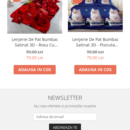
Lenjerie De Pat Bumbac
Lenjerie De Pat Bumbac
Satinat 3D - Rosu Cu
Satinat 3D - Pisicuta
Trandafiri Si Inimioare
Pufoasa
99,00 Lei
99,00 Lei
79,00 Lei
79,00 Lei
ADAUGA IN COS
ADAUGA IN COS
NEWSLETTER
Nu rata ofertele si promotiile noastre