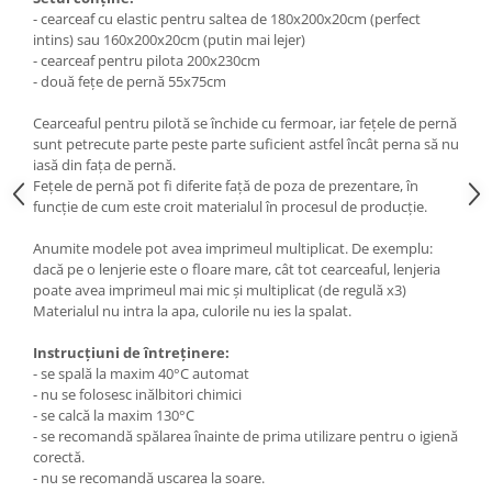
- cearceaf cu elastic pentru saltea de 180x200x20cm (perfect
intins) sau 160x200x20cm (putin mai lejer)
- cearceaf pentru pilota 200x230cm
- două fețe de pernă 55x75cm
Cearceaful pentru pilotă se închide cu fermoar, iar fețele de pernă
sunt petrecute parte peste parte suficient astfel încât perna să nu
iasă din fața de pernă.
Fețele de pernă pot fi diferite față de poza de prezentare, în
funcție de cum este croit materialul în procesul de producție.
Anumite modele pot avea imprimeul multiplicat. De exemplu:
dacă pe o lenjerie este o floare mare, cât tot cearceaful, lenjeria
poate avea imprimeul mai mic și multiplicat (de regulă x3)
Materialul nu intra la apa, culorile nu ies la spalat.
Instrucțiuni de întreținere:
- se spală la maxim 40°C automat
- nu se folosesc inălbitori chimici
- se calcă la maxim 130°C
- se recomandă spălarea înainte de prima utilizare pentru o igienă
corectă.
- nu se recomandă uscarea la soare.