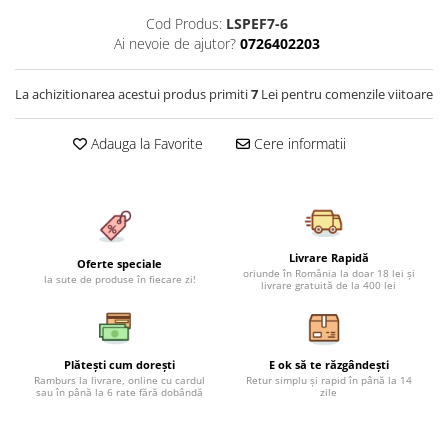
Cearceaf cu elastic 4 piese
Huse De Pat Tricotate 160x200cm
Cod Produs:
LSPEF7-6
Cearceaf normal 6 piese
Huse De Pat Tricotate 180x200cm
Ai nevoie de ajutor?
0726402203
Lenjerii Catifea
Huse Impermeabile
La achizitionarea acestui produs primiti
7
Lei pentru comenzile viitoare
Cearceaf cu elastic
Huse Impermeabile 160x200cm
Cearceaf normal
Huse Impermeabile 180x200cm
Adauga la Favorite
Cere informatii
Lenjerii Pufoase Fluffy/ Rabbit
Bumbac Neted Nesatinat
Bumbac 100% Poplin Hobby
Bumbac 100%
Livrare Rapidă
Oferte speciale
Lenjerii Satin Premium
oriunde în România la doar 18 lei și
la sute de produse în fiecare zi!
livrare gratuită de la 400 lei
Lenjerii Jacquard
Lenjerii Matase
Plătești cum dorești
E ok să te răzgândești
Lenjerii Creponate
Ramburs la livrare, online cu cardul
Retur simplu și rapid în până la 14
sau în până la 6 rate fără dobândă
zile
Lenjerii pentru PASTE
Set Lenjerie + Draperii Pat Dublu