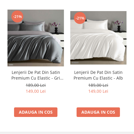
-21%
-21%
Lenjerii De Pat Din Satin
Lenjerii De Pat Din Satin
Premium Cu Elastic - Gri
Premium Cu Elastic - Alb
Cenusiu
189,00 Lei
189,00 Lei
149,00 Lei
149,00 Lei
ADAUGA IN COS
ADAUGA IN COS