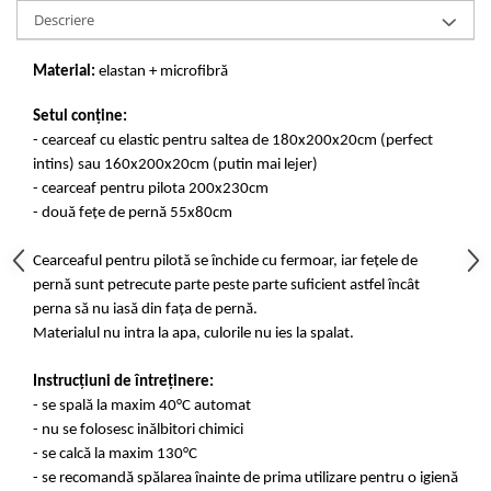
Descriere
Material:
elastan + microfibră
Setul conține:
- cearceaf cu elastic pentru saltea de 180x200x20cm (perfect
intins) sau 160x200x20cm (putin mai lejer)
- cearceaf pentru pilota 200x230cm
- două fețe de pernă 55x80cm
Cearceaful pentru pilotă se închide cu fermoar, iar fețele de
pernă sunt petrecute parte peste parte suficient astfel încât
perna să nu iasă din fața de pernă.
Materialul nu intra la apa, culorile nu ies la spalat.
Instrucțiuni de întreținere:
- se spală la maxim 40°C automat
- nu se folosesc inălbitori chimici
- se calcă la maxim 130°C
- se recomandă spălarea înainte de prima utilizare pentru o igienă