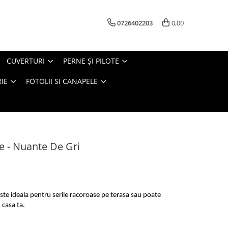
0726402203
0,00
CUVERTURI
PERNE ŞI PILOTE
IE
FOTOLII SI CANAPELE
e - Nuante De Gri
este ideala pentru serile racoroase pe terasa sau poate
 casa ta.