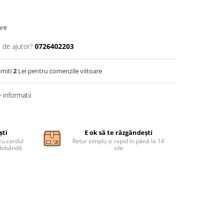
are
 de ajutor?
0726402203
imiti
2
Lei pentru comenzile viitoare
informatii
ști
E ok să te răzgândești
cu cardul
Retur simplu și rapid în până la 14
ă dobândă
zile