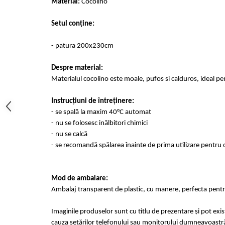
Material:
Cocolino
Cearceaf cu elastic 4 piese
Huse De Pat Tricotate 160x200cm
Cearceaf normal 6 piese
Huse De Pat Tricotate 180x200cm
Setul conține:
Lenjerii Catifea
Huse Impermeabile
- patura 200x230cm
Cearceaf cu elastic
Huse Impermeabile 160x200cm
Cearceaf normal
Huse Impermeabile 180x200cm
Despre material:
Lenjerii Pufoase Fluffy/ Rabbit
Materialul cocolino este moale, pufos si calduros, ideal pe
Bumbac Neted Nesatinat
Instrucțiuni de întreținere:
Bumbac 100% Poplin Hobby
- se spală la maxim 40°C automat
Bumbac 100%
- nu se folosesc inălbitori chimici
- nu se calcă
Lenjerii Satin Premium
- se recomandă spălarea înainte de prima utilizare pentru o
Lenjerii Jacquard
Lenjerii Matase
Mod de ambalare:
Lenjerii Creponate
Ambalaj transparent de plastic, cu manere, perfecta pentru
Lenjerii pentru PASTE
Imaginile produselor sunt cu titlu de prezentare și pot exi
Set Lenjerie + Draperii Pat Dublu
cauza setărilor telefonului sau monitorului dumneavoastr