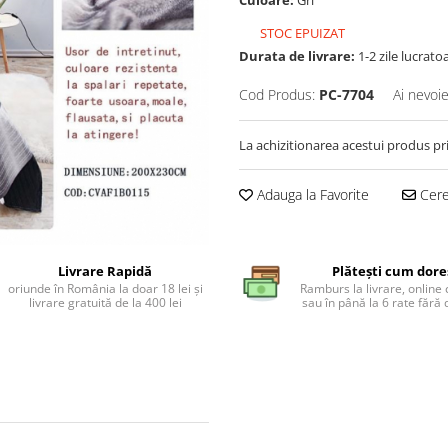
Culoare:
Gri
STOC EPUIZAT
Durata de livrare:
1-2 zile lucrato
Cod Produs:
PC-7704
Ai nevoie
La achizitionarea acestui produs pr
Adauga la Favorite
Cere 
Livrare Rapidă
Plătești cum dore
oriunde în România la doar 18 lei și
Ramburs la livrare, online 
livrare gratuită de la 400 lei
sau în până la 6 rate făr