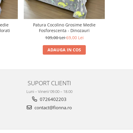
edie
Patura Cocolino Grosime Medie
Patura C
lorati
Fosforescenta - Dinozauri
109,00 Lei
69,00 Lei
ADAUGA IN COS
SUPORT CLIENTI
Luni – Vineri/ 09.00 – 18.00
0726402203
contact@fionna.ro