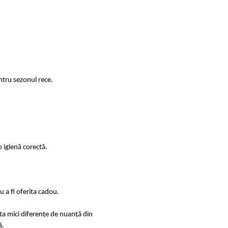
ntru sezonul rece.
 igienă corectă.
 a fi oferita cadou.
sta mici diferențe de nuanță din
ă.