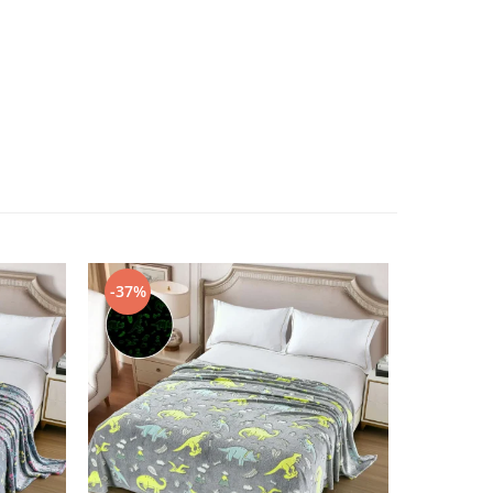
-37%
-45%