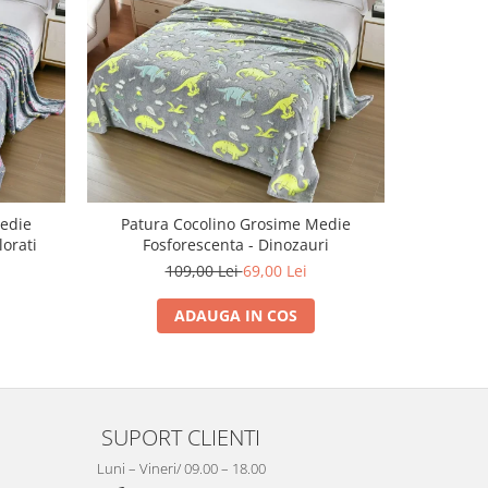
-45%
edie
Patura Cocolino Grosime Medie
Patura C
lorati
Fosforescenta - Dinozauri
109,00 Lei
69,00 Lei
ADAUGA IN COS
SUPORT CLIENTI
Luni – Vineri/ 09.00 – 18.00