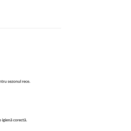
ntru sezonul rece.
 igienă corectă.