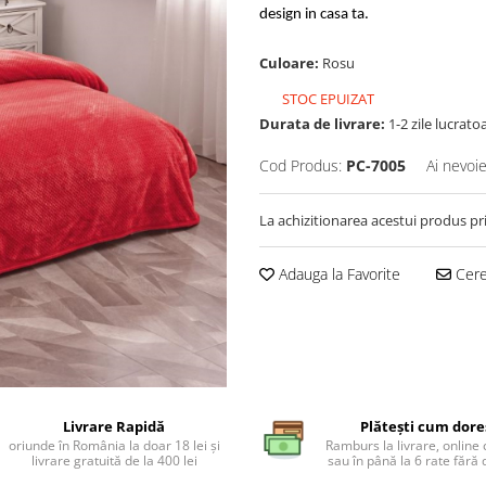
design in casa ta.
Culoare:
Rosu
STOC EPUIZAT
Durata de livrare:
1-2 zile lucrato
Cod Produs:
PC-7005
Ai nevoie
La achizitionarea acestui produs pr
Adauga la Favorite
Cere 
Livrare Rapidă
Plătești cum dore
oriunde în România la doar 18 lei și
Ramburs la livrare, online 
livrare gratuită de la 400 lei
sau în până la 6 rate făr