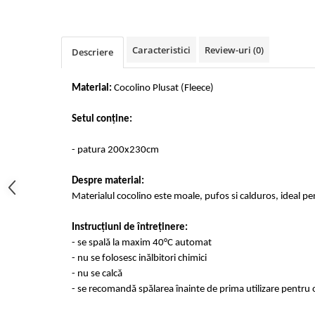
Cearceaf cu elastic 4 piese
Huse De Pat Tricotate 160x200cm
Cearceaf normal 6 piese
Huse De Pat Tricotate 180x200cm
Lenjerii Catifea
Huse Impermeabile
Caracteristici
Review-uri
(0)
Descriere
Cearceaf cu elastic
Huse Impermeabile 160x200cm
Cearceaf normal
Huse Impermeabile 180x200cm
Material:
Cocolino Plusat (Fleece)
Lenjerii Pufoase Fluffy/ Rabbit
Setul conține:
Bumbac Neted Nesatinat
Bumbac 100% Poplin Hobby
- patura 200x230cm
Bumbac 100%
Despre material:
Lenjerii Satin Premium
Materialul cocolino este moale, pufos si calduros, ideal pe
Lenjerii Jacquard
Instrucțiuni de întreținere:
Lenjerii Matase
- se spală la maxim 40°C automat
Lenjerii Creponate
- nu se folosesc inălbitori chimici
- nu se calcă
Lenjerii pentru PASTE
- se recomandă spălarea înainte de prima utilizare pentru o
Set Lenjerie + Draperii Pat Dublu