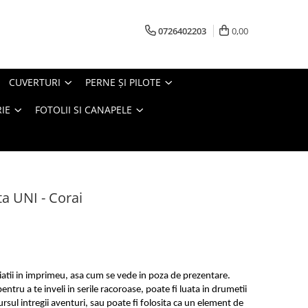
0726402203
0,00
CUVERTURI
PERNE ŞI PILOTE
IE
FOTOLII SI CANAPELE
a UNI - Corai
riatii in imprimeu, asa cum se vede in poza de prezentare.
entru a te inveli in serile racoroase, poate fi luata in drumetii
ursul intregii aventuri, sau poate fi folosita ca un element de