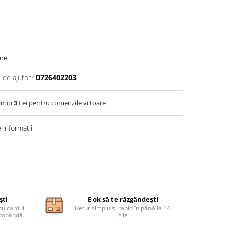
are
 de ajutor?
0726402203
imiti
3
Lei pentru comenzile viitoare
informatii
ști
E ok să te răzgândești
cu cardul
Retur simplu și rapid în până la 14
ă dobândă
zile