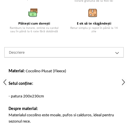
livrare gratuită de la 400 lei
Plătești cum dorești
E ok să te răzgândești
Ramburs la livrare, online cu cardul
Retur simplu și rapid în până la 14
sau în până la 6 rate fără dobândă
zile
Descriere
Material:
Cocolino Plusat (Fleece)
Setul conține:
- patura 200x230cm
Despre material:
Materialul cocolino este moale, pufos si calduros, ideal pentru
sezonul rece.