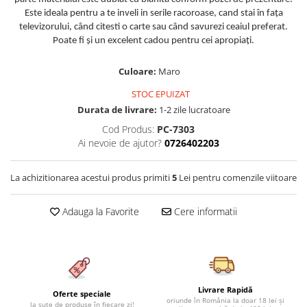
Cearceaf cu elastic 4 piese
Huse De Pat Tricotate 160x200cm
Este ideala pentru a te inveli in serile racoroase, cand stai în faţa
Cearceaf normal 6 piese
televizorului, când citesti o carte sau când savurezi ceaiul preferat.
Huse De Pat Tricotate 180x200cm
Poate fi şi un excelent cadou pentru cei apropiaţi.
Lenjerii Catifea
Huse Impermeabile
Cearceaf cu elastic
Huse Impermeabile 160x200cm
Culoare:
Maro
Cearceaf normal
Huse Impermeabile 180x200cm
STOC EPUIZAT
Lenjerii Pufoase Fluffy/ Rabbit
Durata de livrare:
1-2 zile lucratoare
Bumbac Neted Nesatinat
Cod Produs:
PC-7303
Ai nevoie de ajutor?
0726402203
Bumbac 100% Poplin Hobby
Bumbac 100%
La achizitionarea acestui produs primiti
5
Lei pentru comenzile viitoare
Lenjerii Satin Premium
Lenjerii Jacquard
Adauga la Favorite
Cere informatii
Lenjerii Matase
Lenjerii Creponate
Lenjerii pentru PASTE
Livrare Rapidă
Set Lenjerie + Draperii Pat Dublu
Oferte speciale
oriunde în România la doar 18 lei și
la sute de produse în fiecare zi!