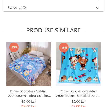
Review-uri
(0)
PRODUSE SIMILARE
-45%
-45%
Patura Cocolino Subtire
Patura Cocolino Subtire
200x230cm - Bleu Cu Flori
200x230cm - Ursuleti Pe Cer
Vesele
Albastru
89,00 Lei
89,00 Lei
49,00 Lei
49,00 Lei