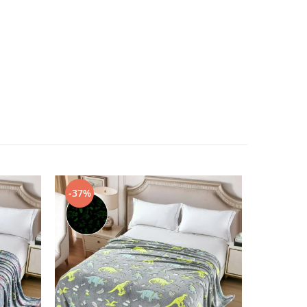
-37%
-45%