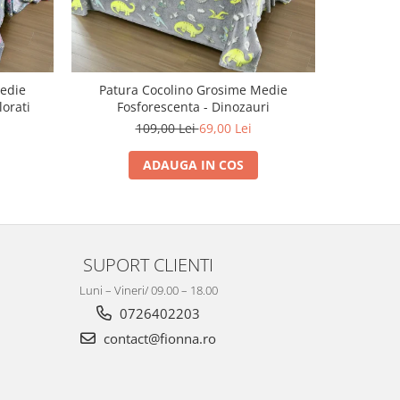
edie
Patura Cocolino Grosime Medie
Patura C
lorati
Fosforescenta - Dinozauri
109,00 Lei
69,00 Lei
ADAUGA IN COS
SUPORT CLIENTI
Luni – Vineri/ 09.00 – 18.00
0726402203
contact@fionna.ro