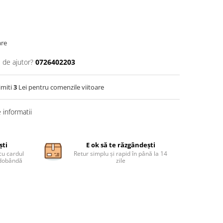
are
 de ajutor?
0726402203
imiti
3
Lei pentru comenzile viitoare
informatii
ști
E ok să te răzgândești
cu cardul
Retur simplu și rapid în până la 14
ă dobândă
zile