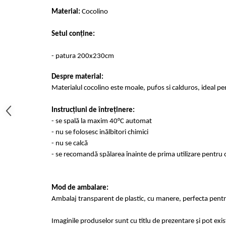
Cearceaf cu elastic 4 piese
Huse De Pat Tricotate 160x200cm
Material:
Cocolino
Cearceaf normal 6 piese
Huse De Pat Tricotate 180x200cm
Lenjerii Catifea
Huse Impermeabile
Setul conține:
Cearceaf cu elastic
Huse Impermeabile 160x200cm
- patura 200x230cm
Cearceaf normal
Huse Impermeabile 180x200cm
Lenjerii Pufoase Fluffy/ Rabbit
Despre material:
Materialul cocolino este moale, pufos si calduros, ideal pe
Bumbac Neted Nesatinat
Bumbac 100% Poplin Hobby
Instrucțiuni de întreținere:
- se spală la maxim 40°C automat
Bumbac 100%
- nu se folosesc inălbitori chimici
Lenjerii Satin Premium
- nu se calcă
Lenjerii Jacquard
- se recomandă spălarea înainte de prima utilizare pentru o
Lenjerii Matase
Lenjerii Creponate
Mod de ambalare:
Ambalaj transparent de plastic, cu manere, perfecta pentru
Lenjerii pentru PASTE
Set Lenjerie + Draperii Pat Dublu
Imaginile produselor sunt cu titlu de prezentare și pot exi