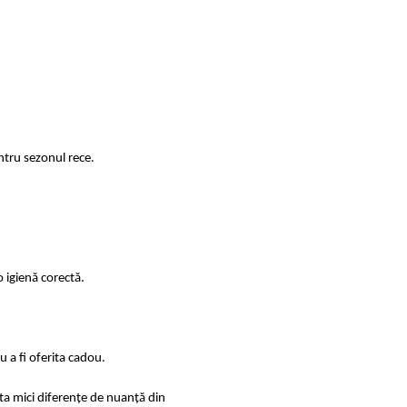
ntru sezonul rece.
 igienă corectă.
 a fi oferita cadou.
sta mici diferențe de nuanță din