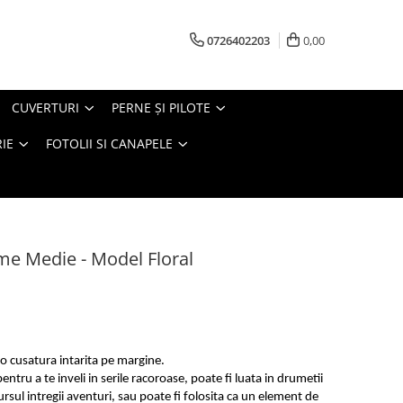
0726402203
0,00
CUVERTURI
PERNE ŞI PILOTE
IE
FOTOLII SI CANAPELE
me Medie - Model Floral
o cusatura intarita pe margine.
entru a te inveli in serile racoroase, poate fi luata in drumetii
ursul intregii aventuri, sau poate fi folosita ca un element de