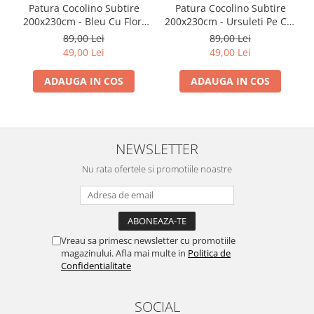
Patura Cocolino Subtire
Patura Cocolino Subtire
200x230cm - Bleu Cu Flori
200x230cm - Ursuleti Pe Cer
Vesele
Albastru
89,00 Lei
89,00 Lei
49,00 Lei
49,00 Lei
ADAUGA IN COS
ADAUGA IN COS
NEWSLETTER
Nu rata ofertele si promotiile noastre
Vreau sa primesc newsletter cu promotiile
magazinului. Afla mai multe in
Politica de
Confidentialitate
SOCIAL