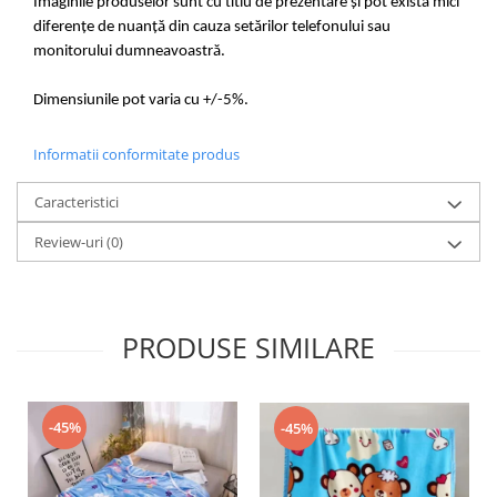
Imaginile produselor sunt cu titlu de prezentare și pot exista mici
diferențe de nuanță din cauza setărilor telefonului sau
monitorului dumneavoastră.
Dimensiunile pot varia cu +/-5%.
Informatii conformitate produs
Caracteristici
Review-uri
(0)
PRODUSE SIMILARE
-45%
-45%