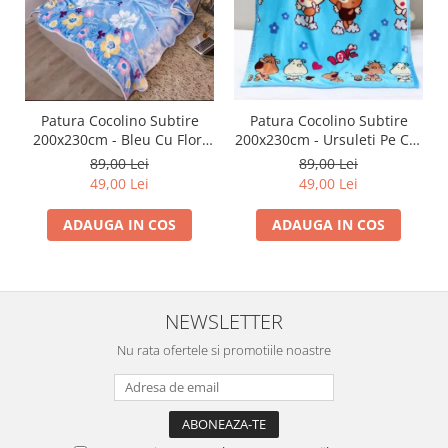
Patura Cocolino Subtire
Patura Cocolino Subtire
200x230cm - Bleu Cu Flori
200x230cm - Ursuleti Pe Cer
Vesele
Albastru
89,00 Lei
89,00 Lei
49,00 Lei
49,00 Lei
ADAUGA IN COS
ADAUGA IN COS
NEWSLETTER
Nu rata ofertele si promotiile noastre