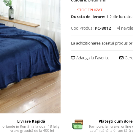
Culoare:
Bleumarin
STOC EPUIZAT
Durata de livrare:
1-2 zile lucrato
Cod Produs:
PC-8012
Ai nevoie
La achizitionarea acestui produs pr
Adauga la Favorite
Cere 
Livrare Rapidă
Plătești cum dore
oriunde în România la doar 18 lei și
Ramburs la livrare, online 
livrare gratuită de la 400 lei
sau în până la 6 rate făr