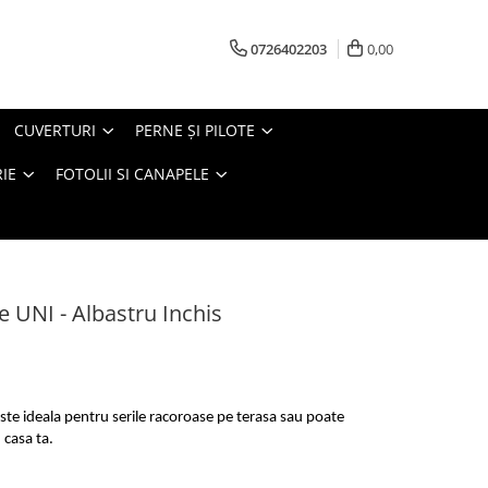
0726402203
0,00
CUVERTURI
PERNE ŞI PILOTE
IE
FOTOLII SI CANAPELE
e UNI - Albastru Inchis
este ideala pentru serile racoroase pe terasa sau poate
 casa ta.