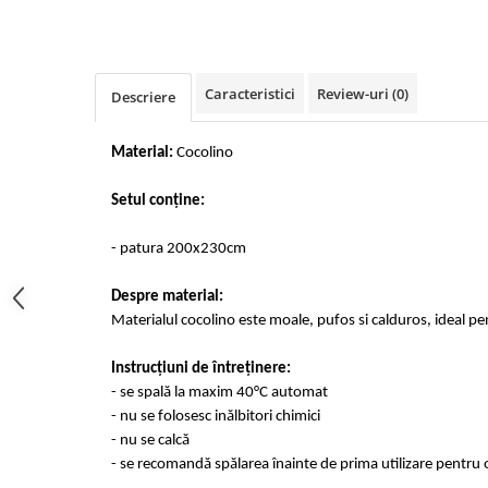
Cearceaf cu elastic 4 piese
Huse De Pat Tricotate 160x200cm
Cearceaf normal 6 piese
Huse De Pat Tricotate 180x200cm
Lenjerii Catifea
Huse Impermeabile
Caracteristici
Review-uri
(0)
Descriere
Cearceaf cu elastic
Huse Impermeabile 160x200cm
Cearceaf normal
Huse Impermeabile 180x200cm
Material:
Cocolino
Lenjerii Pufoase Fluffy/ Rabbit
Bumbac Neted Nesatinat
Setul conține:
Bumbac 100% Poplin Hobby
- patura 200x230cm
Bumbac 100%
Lenjerii Satin Premium
Despre material:
Materialul cocolino este moale, pufos si calduros, ideal pe
Lenjerii Jacquard
Lenjerii Matase
Instrucțiuni de întreținere:
- se spală la maxim 40°C automat
Lenjerii Creponate
- nu se folosesc inălbitori chimici
Lenjerii pentru PASTE
- nu se calcă
- se recomandă spălarea înainte de prima utilizare pentru o
Set Lenjerie + Draperii Pat Dublu