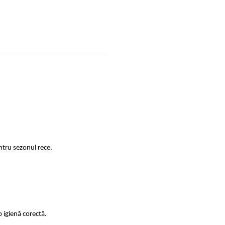
ntru sezonul rece.
 igienă corectă.