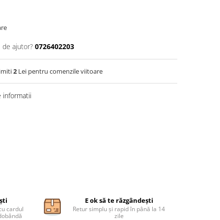
are
 de ajutor?
0726402203
imiti
2
Lei pentru comenzile viitoare
informatii
ști
E ok să te răzgândești
cu cardul
Retur simplu și rapid în până la 14
ă dobândă
zile