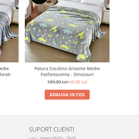
-45%
edie
Patura Cocolino Grosime Medie
Patura C
lorati
Fosforescenta - Dinozauri
109,00 Lei
69,00 Lei
ADAUGA IN COS
SUPORT CLIENTI
Luni – Vineri/ 09.00 – 18.00