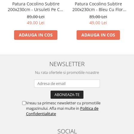
Patura Cocolino Subtire
Patura Cocolino Subtire
200x230cm - Ursuleti Pe Cer
200x230cm - Bleu Cu Flori
Albastru
Vesele
89,00 Lei
89,00 Lei
49,00 Lei
49,00 Lei
ADAUGA IN COS
ADAUGA IN COS
NEWSLETTER
Nu rata ofertele si promotiile noastre
Vreau sa primesc newsletter cu promotiile
magazinului. Afla mai multe in
Politica de
Confidentialitate
SOCIAL