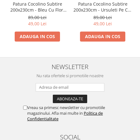
Patura Cocolino Subtire
Patura Cocolino Subtire
200x230cm - Bleu Cu Flori
200x230cm - Ursuleti Pe Cer
Vesele
Albastru
89,00 Lei
89,00 Lei
49,00 Lei
49,00 Lei
ADAUGA IN COS
ADAUGA IN COS
NEWSLETTER
Nu rata ofertele si promotiile noastre
Vreau sa primesc newsletter cu promotiile
magazinului. Afla mai multe in
Politica de
Confidentialitate
SOCIAL