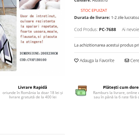
Culoare:
Albastru
STOC EPUIZAT
Durata de livrare:
1-2 zile lucrato
Cod Produs:
PC-7688
Ai nevoie
La achizitionarea acestui produs pr
Adauga la Favorite
Cere 
Livrare Rapidă
Plătești cum dore
oriunde în România la doar 18 lei și
Ramburs la livrare, online 
livrare gratuită de la 400 lei
sau în până la 6 rate făr