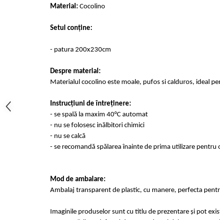
Cearceaf cu elastic 4 piese
Material:
Cocolino
Huse De Pat Tricotate 160x200cm
Cearceaf normal 6 piese
Huse De Pat Tricotate 180x200cm
Setul conține:
Lenjerii Catifea
Huse Impermeabile
Cearceaf cu elastic
Huse Impermeabile 160x200cm
- patura 200x230cm
Cearceaf normal
Huse Impermeabile 180x200cm
Despre material:
Lenjerii Pufoase Fluffy/ Rabbit
Materialul cocolino este moale, pufos si calduros, ideal pe
Bumbac Neted Nesatinat
Bumbac 100% Poplin Hobby
Instrucțiuni de întreținere:
- se spală la maxim 40°C automat
Bumbac 100%
- nu se folosesc inălbitori chimici
Lenjerii Satin Premium
- nu se calcă
- se recomandă spălarea înainte de prima utilizare pentru o
Lenjerii Jacquard
Lenjerii Matase
Lenjerii Creponate
Mod de ambalare:
Ambalaj transparent de plastic, cu manere, perfecta pentru
Lenjerii pentru PASTE
Set Lenjerie + Draperii Pat Dublu
Imaginile produselor sunt cu titlu de prezentare și pot exi