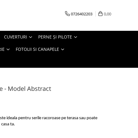
0726402203
0,00
CUVERTURI
PERNE ŞI PILOTE
IE
FOTOLII SI CANAPELE
e - Model Abstract
este ideala pentru serile racoroase pe terasa sau poate
 casa ta.