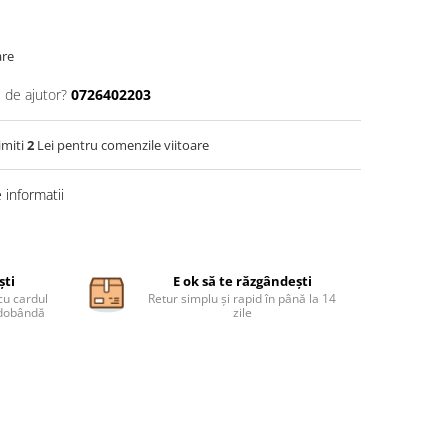
are
 de ajutor?
0726402203
imiti
2
Lei pentru comenzile viitoare
informatii
ști
E ok să te răzgândești
cu cardul
Retur simplu și rapid în până la 14
ă dobândă
zile