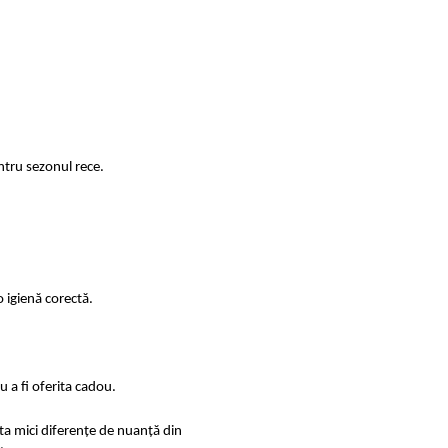
ntru sezonul rece.
 igienă corectă.
 a fi oferita cadou.
sta mici diferențe de nuanță din