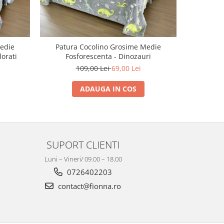
edie
Patura Cocolino Grosime Medie
Patura C
lorati
Fosforescenta - Dinozauri
109,00 Lei
69,00 Lei
ADAUGA IN COS
SUPORT CLIENTI
Luni – Vineri/ 09.00 – 18.00
0726402203
contact@fionna.ro