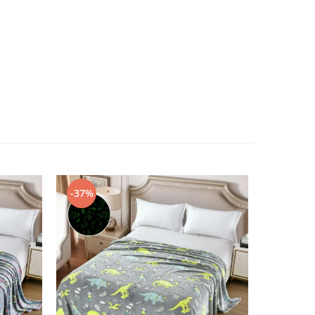
-37%
-45%