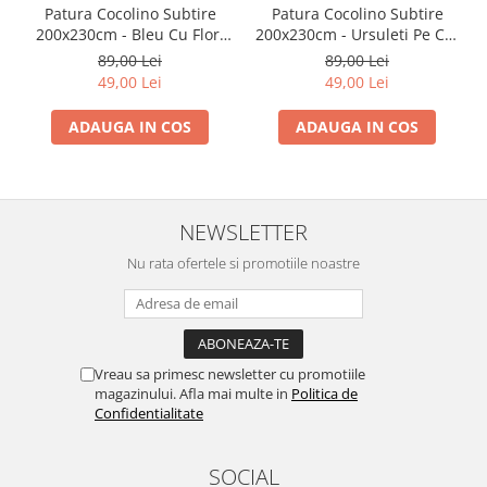
Patura Cocolino Subtire
Patura Cocolino Subtire
200x230cm - Bleu Cu Flori
200x230cm - Ursuleti Pe Cer
Vesele
Albastru
89,00 Lei
89,00 Lei
49,00 Lei
49,00 Lei
ADAUGA IN COS
ADAUGA IN COS
NEWSLETTER
Nu rata ofertele si promotiile noastre
Vreau sa primesc newsletter cu promotiile
magazinului. Afla mai multe in
Politica de
Confidentialitate
SOCIAL