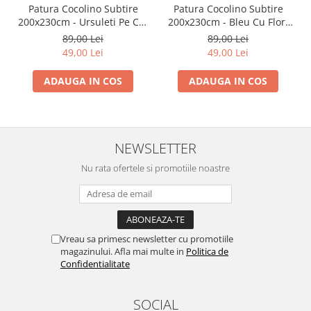
Patura Cocolino Subtire
Patura Cocolino Subtire
200x230cm - Ursuleti Pe Cer
200x230cm - Bleu Cu Flori
Albastru
Vesele
89,00 Lei
89,00 Lei
49,00 Lei
49,00 Lei
ADAUGA IN COS
ADAUGA IN COS
NEWSLETTER
Nu rata ofertele si promotiile noastre
Vreau sa primesc newsletter cu promotiile
magazinului. Afla mai multe in
Politica de
Confidentialitate
SOCIAL