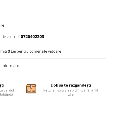
are
 de ajutor?
0726402203
imiti
3
Lei pentru comenzile viitoare
informatii
ști
E ok să te răzgândești
cu cardul
Retur simplu și rapid în până la 14
ă dobândă
zile