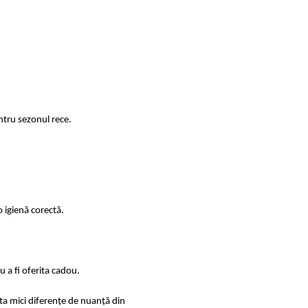
ntru sezonul rece.
 igienă corectă.
 a fi oferita cadou.
sta mici diferențe de nuanță din