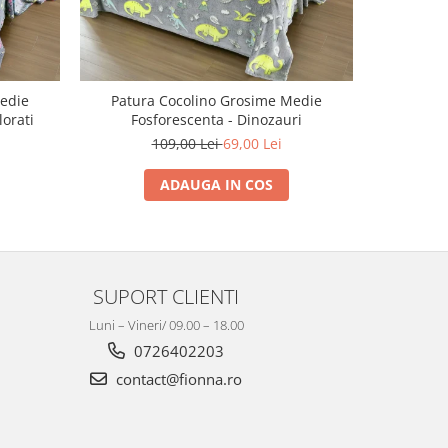
edie
Patura Cocolino Grosime Medie
Patura C
lorati
Fosforescenta - Dinozauri
109,00 Lei
69,00 Lei
ADAUGA IN COS
SUPORT CLIENTI
Luni – Vineri/ 09.00 – 18.00
0726402203
contact@fionna.ro