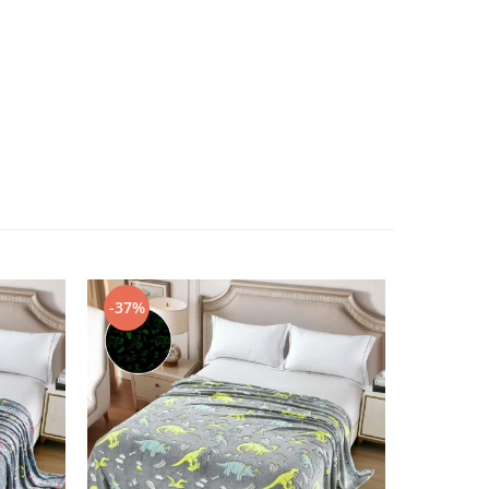
-37%
-45%