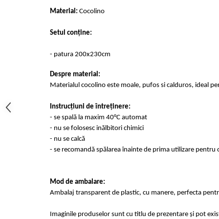
Cearceaf cu elastic 4 piese
Huse De Pat Tricotate 160x200cm
Material:
Cocolino
Cearceaf normal 6 piese
Huse De Pat Tricotate 180x200cm
Lenjerii Catifea
Huse Impermeabile
Setul conține:
Cearceaf cu elastic
Huse Impermeabile 160x200cm
- patura 200x230cm
Cearceaf normal
Huse Impermeabile 180x200cm
Lenjerii Pufoase Fluffy/ Rabbit
Despre material:
Materialul cocolino este moale, pufos si calduros, ideal pe
Bumbac Neted Nesatinat
Bumbac 100% Poplin Hobby
Instrucțiuni de întreținere:
- se spală la maxim 40°C automat
Bumbac 100%
- nu se folosesc inălbitori chimici
Lenjerii Satin Premium
- nu se calcă
Lenjerii Jacquard
- se recomandă spălarea înainte de prima utilizare pentru o
Lenjerii Matase
Lenjerii Creponate
Mod de ambalare:
Ambalaj transparent de plastic, cu manere, perfecta pentru
Lenjerii pentru PASTE
Set Lenjerie + Draperii Pat Dublu
Imaginile produselor sunt cu titlu de prezentare și pot exi