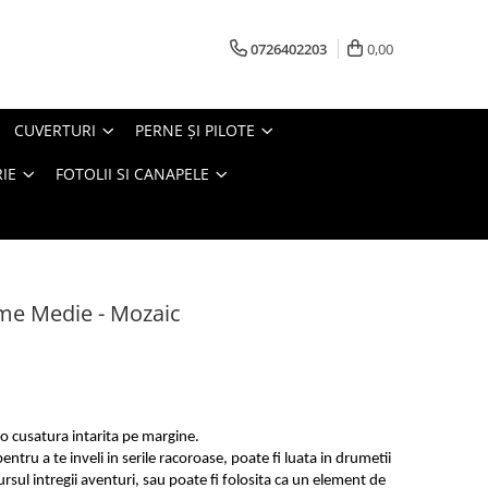
0726402203
0,00
CUVERTURI
PERNE ŞI PILOTE
IE
FOTOLII SI CANAPELE
me Medie - Mozaic
o cusatura intarita pe margine.
entru a te inveli in serile racoroase, poate fi luata in drumetii
ursul intregii aventuri, sau poate fi folosita ca un element de