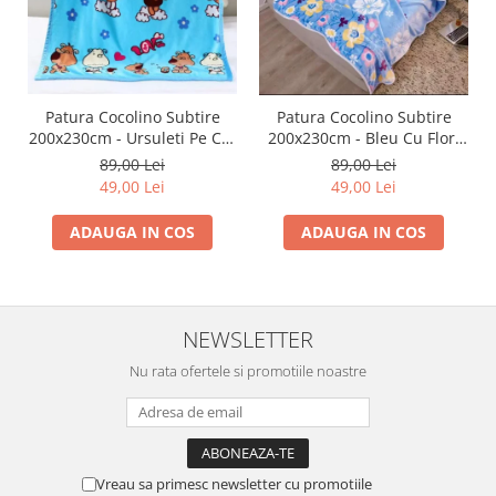
Patura Cocolino Subtire
Patura Cocolino Subtire
200x230cm - Ursuleti Pe Cer
200x230cm - Bleu Cu Flori
Albastru
Vesele
89,00 Lei
89,00 Lei
49,00 Lei
49,00 Lei
ADAUGA IN COS
ADAUGA IN COS
NEWSLETTER
Nu rata ofertele si promotiile noastre
Vreau sa primesc newsletter cu promotiile