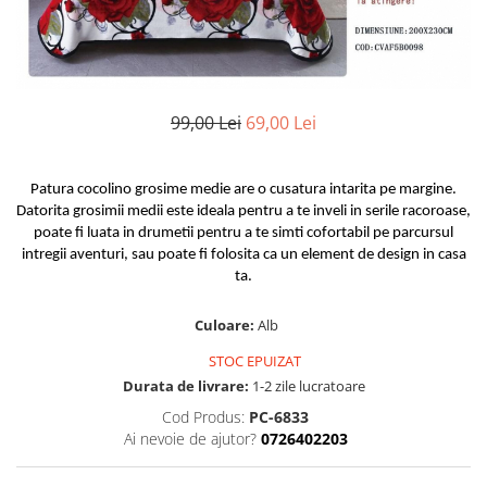
Huse De Pat Damasc
Lenjerii Bumbac 100% - 1 Persoana
Persoana
Cearceaf cu elastic
Huse De Pat Damasc - 140x200cm
Paturi Cocolino Pentru Copii
Bumbac Tip Finet 5D In Relief - 1
Cearceaf normal
Huse De Pat Damasc - 160x200cm
Persoana
Bumbac Satinat Superior
Huse De Pat Damasc - 180x200cm
Cearceaf cu elastic 4 piese
Cearceaf cu elastic
99,00 Lei
69,00 Lei
Huse De Pat Jersey Reiat
Cearceaf normal 4 piese
Cearceaf normal
Cearceaf Pat + Fețe De Pernă
Set Lenjerie + Draperii 1 Persoana
Bumbac Satinat 3D
Patura cocolino grosime medie are o cusatura intarita pe margine.
Huse De Pat Catifea / Topper
Cearceaf cu elastic 4 piese
Datorita grosimii medii este ideala pentru a te inveli in serile racoroase,
Huse De Pat Catifea / Topper -
poate fi luata in drumetii pentru a te simti cofortabil pe parcursul
Cearceaf normal 4 piese
140x200cm
intregii aventuri, sau poate fi folosita ca un element de design in casa
Cearceaf normal 6 piese
Huse De Pat Catifea / Topper -
ta.
Bumbac Tip Damasc
160x200cm
Culoare:
Alb
Huse De Pat Catifea / Topper -
Cearceaf normal 4 piese
180x200cm
Cearceaf cu elastic 4 piese
STOC EPUIZAT
Huse Din Frotir
Cearceaf normal 6 piese
Durata de livrare:
1-2 zile lucratoare
Huse De Pat Cocolino
Cearceaf cu elastic 6 piese
Cod Produs:
PC-6833
Ai nevoie de ajutor?
0726402203
Lenjerii De Pat Cocolino
Huse De Pat Cocolino Tricotate
Cearceaf normal 4 piese
Huse De Pat Tricotate 140x200cm