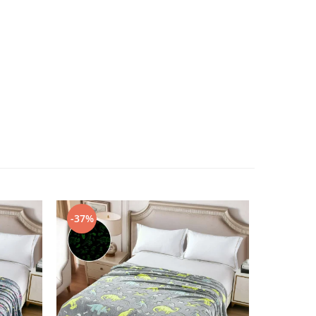
-37%
-45%