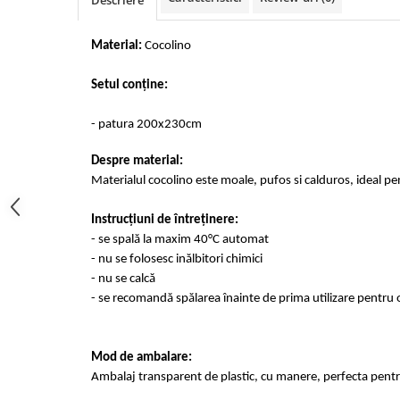
Descriere
Cearceaf cu elastic 4 piese
Huse De Pat Tricotate 160x200cm
Cearceaf normal 6 piese
Huse De Pat Tricotate 180x200cm
Material:
Cocolino
Lenjerii Catifea
Huse Impermeabile
Setul conține:
Cearceaf cu elastic
Huse Impermeabile 160x200cm
Cearceaf normal
Huse Impermeabile 180x200cm
- patura 200x230cm
Lenjerii Pufoase Fluffy/ Rabbit
Bumbac Neted Nesatinat
Despre material:
Materialul cocolino este moale, pufos si calduros, ideal pe
Bumbac 100% Poplin Hobby
Bumbac 100%
Instrucțiuni de întreținere:
- se spală la maxim 40°C automat
Lenjerii Satin Premium
- nu se folosesc inălbitori chimici
Lenjerii Jacquard
- nu se calcă
Lenjerii Matase
- se recomandă spălarea înainte de prima utilizare pentru o
Lenjerii Creponate
Lenjerii pentru PASTE
Mod de ambalare:
Ambalaj transparent de plastic, cu manere, perfecta pentru
Set Lenjerie + Draperii Pat Dublu