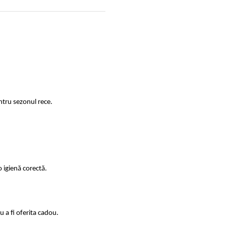
ntru sezonul rece.
 igienă corectă.
 a fi oferita cadou.