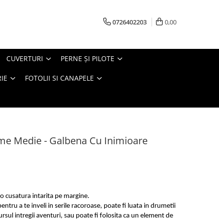
0726402203
0,00
CUVERTURI
PERNE ŞI PILOTE
IE
FOTOLII SI CANAPELE
me Medie - Galbena Cu Inimioare
o cusatura intarita pe margine.
entru a te inveli in serile racoroase, poate fi luata in drumetii
ursul intregii aventuri, sau poate fi folosita ca un element de