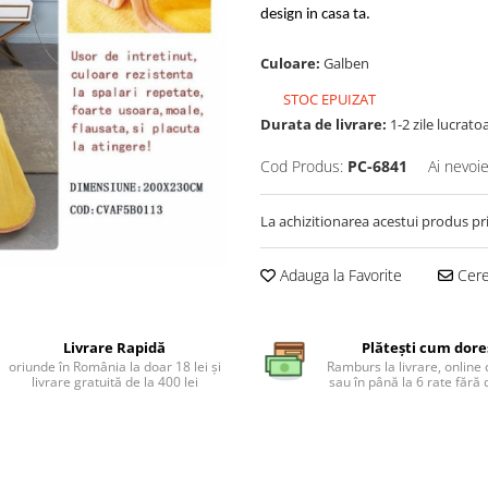
design in casa ta.
Culoare:
Galben
STOC EPUIZAT
Durata de livrare:
1-2 zile lucrato
Cod Produs:
PC-6841
Ai nevoie
La achizitionarea acestui produs pr
Adauga la Favorite
Cere 
Livrare Rapidă
Plătești cum dore
oriunde în România la doar 18 lei și
Ramburs la livrare, online 
livrare gratuită de la 400 lei
sau în până la 6 rate făr