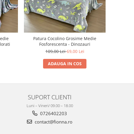
edie
Patura Cocolino Grosime Medie
Patura C
lorati
Fosforescenta - Dinozauri
109,00 Lei
69,00 Lei
ADAUGA IN COS
SUPORT CLIENTI
Luni – Vineri/ 09.00 – 18.00
0726402203
contact@fionna.ro