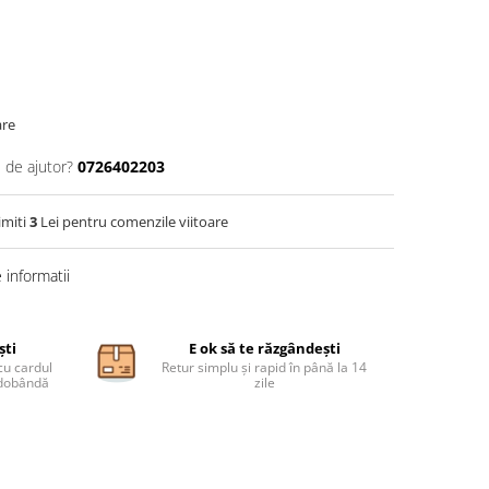
are
 de ajutor?
0726402203
imiti
3
Lei pentru comenzile viitoare
informatii
ști
E ok să te răzgândești
cu cardul
Retur simplu și rapid în până la 14
ă dobândă
zile