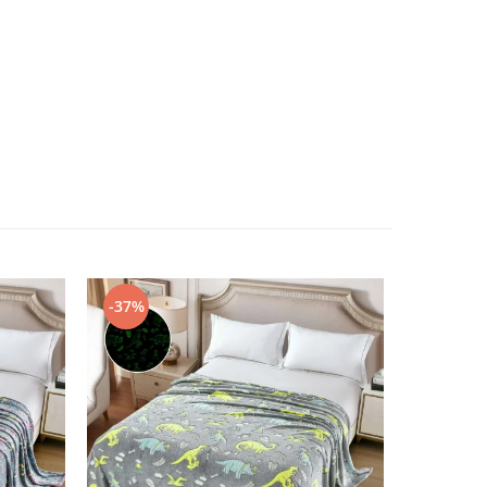
-37%
-45%