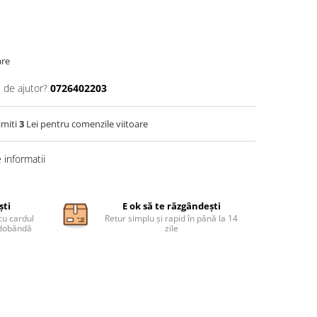
are
 de ajutor?
0726402203
imiti
3
Lei pentru comenzile viitoare
informatii
ști
E ok să te răzgândești
cu cardul
Retur simplu și rapid în până la 14
ă dobândă
zile