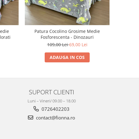
edie
Patura Cocolino Grosime Medie
Patura C
lorati
Fosforescenta - Dinozauri
109,00 Lei
69,00 Lei
ADAUGA IN COS
SUPORT CLIENTI
Luni – Vineri/ 09.00 – 18.00
0726402203
contact@fionna.ro