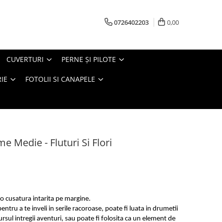
0726402203
0,00
CUVERTURI
PERNE ŞI PILOTE
IE
FOTOLII SI CANAPELE
 Medie - Fluturi Si Flori
o cusatura intarita pe margine.
entru a te inveli in serile racoroase, poate fi luata in drumetii
ursul intregii aventuri, sau poate fi folosita ca un element de