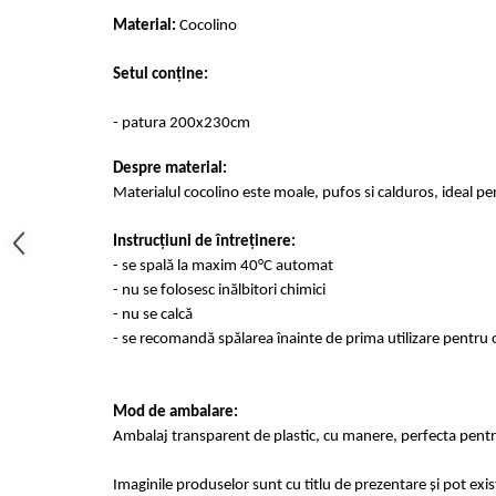
Cearceaf cu elastic 4 piese
Huse De Pat Tricotate 160x200cm
Material:
Cocolino
Cearceaf normal 6 piese
Huse De Pat Tricotate 180x200cm
Lenjerii Catifea
Huse Impermeabile
Setul conține:
Cearceaf cu elastic
Huse Impermeabile 160x200cm
- patura 200x230cm
Cearceaf normal
Huse Impermeabile 180x200cm
Lenjerii Pufoase Fluffy/ Rabbit
Despre material:
Materialul cocolino este moale, pufos si calduros, ideal pe
Bumbac Neted Nesatinat
Bumbac 100% Poplin Hobby
Instrucțiuni de întreținere:
- se spală la maxim 40°C automat
Bumbac 100%
- nu se folosesc inălbitori chimici
Lenjerii Satin Premium
- nu se calcă
Lenjerii Jacquard
- se recomandă spălarea înainte de prima utilizare pentru o
Lenjerii Matase
Lenjerii Creponate
Mod de ambalare:
Ambalaj transparent de plastic, cu manere, perfecta pentru
Lenjerii pentru PASTE
Set Lenjerie + Draperii Pat Dublu
Imaginile produselor sunt cu titlu de prezentare și pot exi