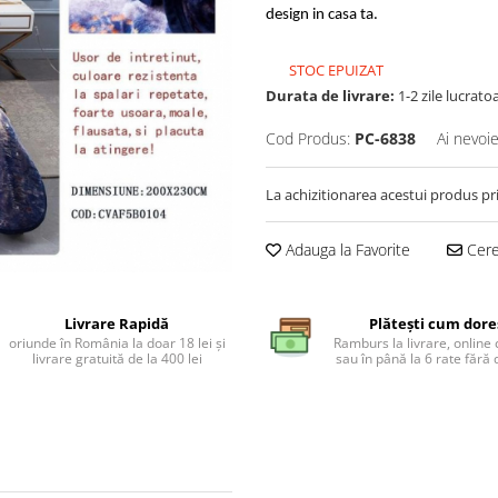
design in casa ta.
STOC EPUIZAT
Durata de livrare:
1-2 zile lucrato
Cod Produs:
PC-6838
Ai nevoie
La achizitionarea acestui produs pr
Adauga la Favorite
Cere 
Livrare Rapidă
Plătești cum dore
oriunde în România la doar 18 lei și
Ramburs la livrare, online 
livrare gratuită de la 400 lei
sau în până la 6 rate făr