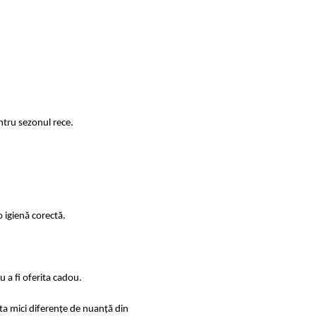
ntru sezonul rece.
 igienă corectă.
 a fi oferita cadou.
sta mici diferențe de nuanță din