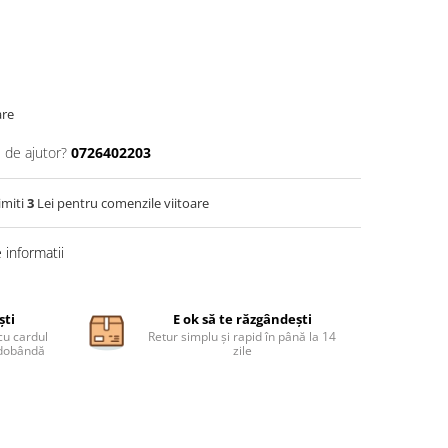
are
 de ajutor?
0726402203
imiti
3
Lei pentru comenzile viitoare
informatii
ști
E ok să te răzgândești
cu cardul
Retur simplu și rapid în până la 14
ă dobândă
zile