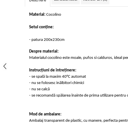
Descriere
Cearceaf cu elastic 4 piese
Huse De Pat Tricotate 160x200cm
Cearceaf normal 6 piese
Huse De Pat Tricotate 180x200cm
Material:
Cocolino
Lenjerii Catifea
Huse Impermeabile
Setul conține:
Cearceaf cu elastic
Huse Impermeabile 160x200cm
Cearceaf normal
Huse Impermeabile 180x200cm
- patura 200x230cm
Lenjerii Pufoase Fluffy/ Rabbit
Bumbac Neted Nesatinat
Despre material:
Materialul cocolino este moale, pufos si calduros, ideal pe
Bumbac 100% Poplin Hobby
Bumbac 100%
Instrucțiuni de întreținere:
- se spală la maxim 40°C automat
Lenjerii Satin Premium
- nu se folosesc inălbitori chimici
Lenjerii Jacquard
- nu se calcă
Lenjerii Matase
- se recomandă spălarea înainte de prima utilizare pentru o
Lenjerii Creponate
Lenjerii pentru PASTE
Mod de ambalare:
Ambalaj transparent de plastic, cu manere, perfecta pentru
Set Lenjerie + Draperii Pat Dublu