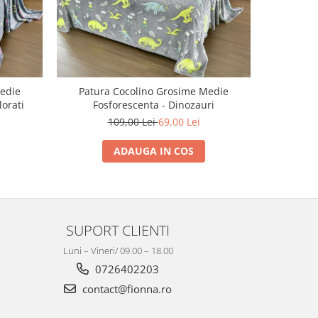
edie
Patura Cocolino Grosime Medie
Patura C
lorati
Fosforescenta - Dinozauri
109,00 Lei
69,00 Lei
ADAUGA IN COS
SUPORT CLIENTI
Luni – Vineri/ 09.00 – 18.00
0726402203
contact@fionna.ro