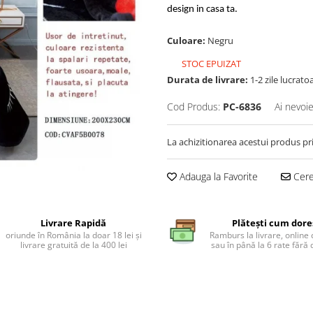
design in casa ta.
Culoare:
Negru
STOC EPUIZAT
Durata de livrare:
1-2 zile lucrato
Cod Produs:
PC-6836
Ai nevoie
La achizitionarea acestui produs pr
Adauga la Favorite
Cere 
Livrare Rapidă
Plătești cum dore
oriunde în România la doar 18 lei și
Ramburs la livrare, online 
livrare gratuită de la 400 lei
sau în până la 6 rate făr