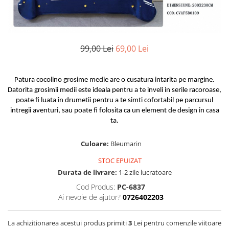
Huse De Pat Damasc
Lenjerii Bumbac 100% - 1 Persoana
Persoana
Cearceaf cu elastic
Huse De Pat Damasc - 140x200cm
Paturi Cocolino Pentru Copii
Bumbac Tip Finet 5D In Relief - 1
Cearceaf normal
Huse De Pat Damasc - 160x200cm
Persoana
Bumbac Satinat Superior
Huse De Pat Damasc - 180x200cm
99,00 Lei
69,00 Lei
Cearceaf cu elastic 4 piese
Cearceaf cu elastic
Huse De Pat Jersey Reiat
Cearceaf normal 4 piese
Cearceaf normal
Cearceaf Pat + Fețe De Pernă
Set Lenjerie + Draperii 1 Persoana
Patura cocolino grosime medie are o cusatura intarita pe margine.
Bumbac Satinat 3D
Huse De Pat Catifea / Topper
Datorita grosimii medii este ideala pentru a te inveli in serile racoroase,
Cearceaf cu elastic 4 piese
poate fi luata in drumetii pentru a te simti cofortabil pe parcursul
Huse De Pat Catifea / Topper -
intregii aventuri, sau poate fi folosita ca un element de design in casa
Cearceaf normal 4 piese
140x200cm
ta.
Cearceaf normal 6 piese
Huse De Pat Catifea / Topper -
Bumbac Tip Damasc
160x200cm
Culoare:
Bleumarin
Huse De Pat Catifea / Topper -
Cearceaf normal 4 piese
STOC EPUIZAT
180x200cm
Cearceaf cu elastic 4 piese
Durata de livrare:
1-2 zile lucratoare
Huse Din Frotir
Cearceaf normal 6 piese
Cod Produs:
PC-6837
Huse De Pat Cocolino
Cearceaf cu elastic 6 piese
Ai nevoie de ajutor?
0726402203
Lenjerii De Pat Cocolino
Huse De Pat Cocolino Tricotate
La achizitionarea acestui produs primiti
3
Lei pentru comenzile viitoare
Cearceaf normal 4 piese
Huse De Pat Tricotate 140x200cm