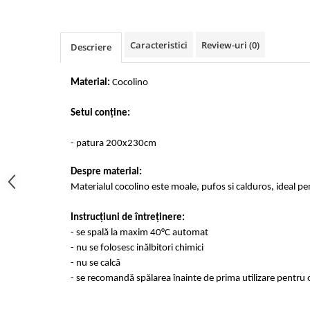
Cearceaf cu elastic 4 piese
Huse De Pat Tricotate 160x200cm
Cearceaf normal 6 piese
Huse De Pat Tricotate 180x200cm
Caracteristici
Review-uri
(0)
Lenjerii Catifea
Descriere
Huse Impermeabile
Cearceaf cu elastic
Huse Impermeabile 160x200cm
Material:
Cocolino
Cearceaf normal
Huse Impermeabile 180x200cm
Lenjerii Pufoase Fluffy/ Rabbit
Setul conține:
Bumbac Neted Nesatinat
- patura 200x230cm
Bumbac 100% Poplin Hobby
Bumbac 100%
Despre material:
Materialul cocolino este moale, pufos si calduros, ideal pe
Lenjerii Satin Premium
Lenjerii Jacquard
Instrucțiuni de întreținere:
Lenjerii Matase
- se spală la maxim 40°C automat
- nu se folosesc inălbitori chimici
Lenjerii Creponate
- nu se calcă
Lenjerii pentru PASTE
- se recomandă spălarea înainte de prima utilizare pentru o
Set Lenjerie + Draperii Pat Dublu