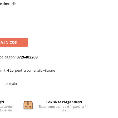
e simturile.
A IN COS
de ajutor?
0726402203
imiti
4
Lei pentru comenzile viitoare
informatii
ști
E ok să te răzgândești
cu cardul
Retur simplu și rapid în până la 14
ă dobândă
zile