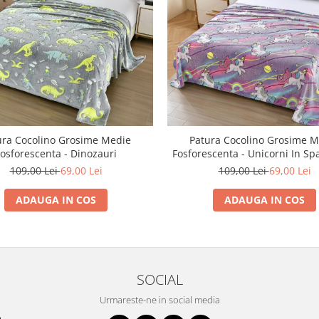
ura Cocolino Grosime Medie
Patura Cocolino Grosime M
osforescenta - Dinozauri
Fosforescenta - Unicorni In Sp
109,00 Lei
69,00 Lei
109,00 Lei
69,00 Lei
ADAUGA IN COS
ADAUGA IN COS
SOCIAL
Urmareste-ne in social media