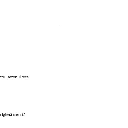
ntru sezonul rece.
 igienă corectă.