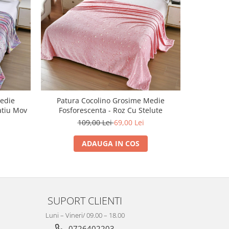
-37%
edie
Patura Cocolino Grosime Medie
Patura
atiu Mov
Fosforescenta - Roz Cu Stelute
Fosfor
109,00 Lei
69,00 Lei
ADAUGA IN COS
SUPORT CLIENTI
Luni – Vineri/ 09.00 – 18.00
0726402203