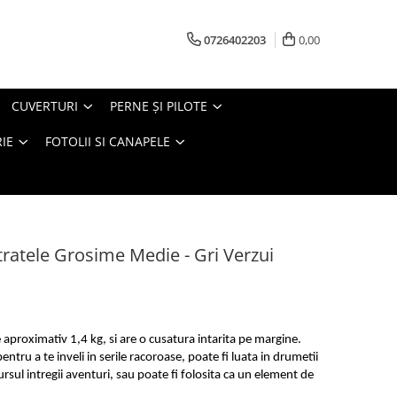
0726402203
0,00
CUVERTURI
PERNE ŞI PILOTE
IE
FOTOLII SI CANAPELE
ratele Grosime Medie - Gri Verzui
aproximativ 1,4 kg, si are o cusatura intarita pe margine.
entru a te inveli in serile racoroase, poate fi luata in drumetii
ursul intregii aventuri, sau poate fi folosita ca un element de