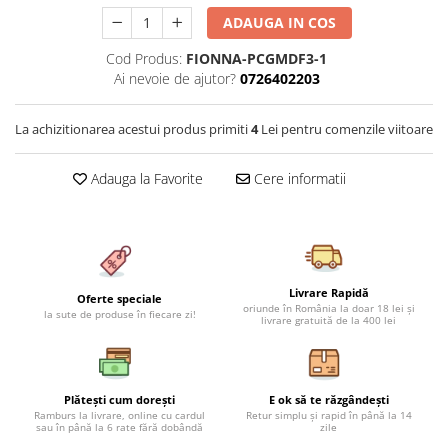
Cearceaf cu elastic 4 piese
Huse De Pat Tricotate 160x200cm
ADAUGA IN COS
Cearceaf normal 6 piese
Huse De Pat Tricotate 180x200cm
Cod Produs:
FIONNA-PCGMDF3-1
Lenjerii Catifea
Huse Impermeabile
Ai nevoie de ajutor?
0726402203
Cearceaf cu elastic
Huse Impermeabile 160x200cm
Cearceaf normal
Huse Impermeabile 180x200cm
La achizitionarea acestui produs primiti
4
Lei pentru comenzile viitoare
Lenjerii Pufoase Fluffy/ Rabbit
Adauga la Favorite
Cere informatii
Bumbac Neted Nesatinat
Bumbac 100% Poplin Hobby
Bumbac 100%
Lenjerii Satin Premium
Livrare Rapidă
Oferte speciale
Lenjerii Jacquard
oriunde în România la doar 18 lei și
la sute de produse în fiecare zi!
livrare gratuită de la 400 lei
Lenjerii Matase
Lenjerii Creponate
Lenjerii pentru PASTE
Plătești cum dorești
E ok să te răzgândești
Ramburs la livrare, online cu cardul
Retur simplu și rapid în până la 14
Set Lenjerie + Draperii Pat Dublu
sau în până la 6 rate fără dobândă
zile