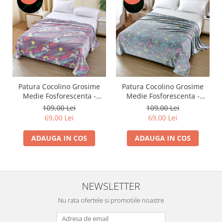
Patura Cocolino Grosime
Patura Cocolino Grosime
Medie Fosforescenta -
Medie Fosforescenta -
Unicorni In Spatiu Mov
Fluturasi Colorati
109,00 Lei
109,00 Lei
69,00 Lei
69,00 Lei
ADAUGA IN COS
ADAUGA IN COS
NEWSLETTER
Nu rata ofertele si promotiile noastre