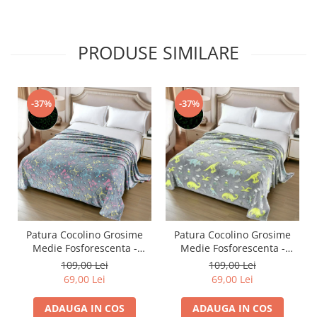
PRODUSE SIMILARE
-37%
-37%
Patura Cocolino Grosime
Patura Cocolino Grosime
Medie Fosforescenta -
Medie Fosforescenta -
Fluturasi Colorati
Dinozauri
109,00 Lei
109,00 Lei
69,00 Lei
69,00 Lei
ADAUGA IN COS
ADAUGA IN COS