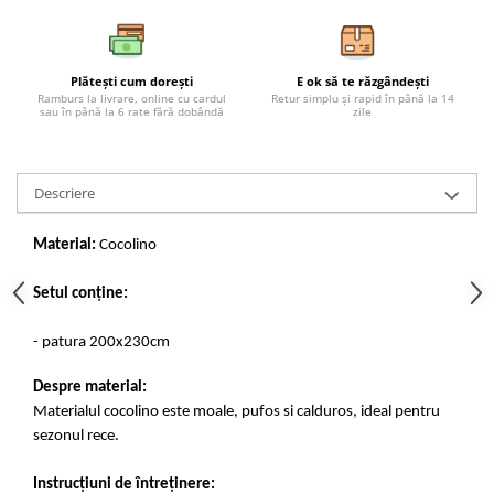
Plătești cum dorești
E ok să te răzgândești
Ramburs la livrare, online cu cardul
Retur simplu și rapid în până la 14
sau în până la 6 rate fără dobândă
zile
Descriere
Material:
Cocolino
Setul conține:
- patura 200x230cm
Despre material:
Materialul cocolino este moale, pufos si calduros, ideal pentru
sezonul rece.
Instrucțiuni de întreținere: