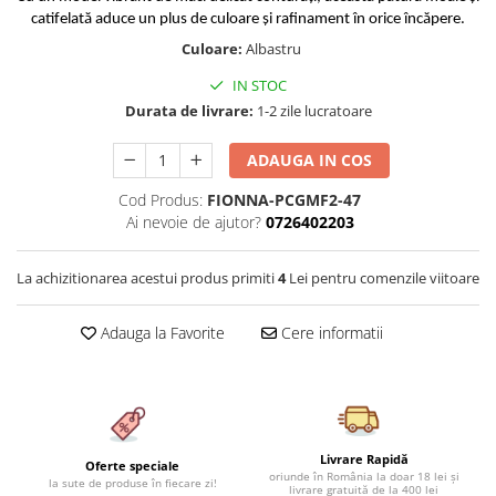
Cearceaf cu elastic 4 piese
Huse De Pat Tricotate 160x200cm
catifelată aduce un plus de culoare și rafinament în orice încăpere.
Cearceaf normal 6 piese
Huse De Pat Tricotate 180x200cm
Culoare:
Albastru
Lenjerii Catifea
Huse Impermeabile
IN STOC
Cearceaf cu elastic
Huse Impermeabile 160x200cm
Durata de livrare:
1-2 zile lucratoare
Cearceaf normal
Huse Impermeabile 180x200cm
ADAUGA IN COS
Lenjerii Pufoase Fluffy/ Rabbit
Cod Produs:
FIONNA-PCGMF2-47
Bumbac Neted Nesatinat
Ai nevoie de ajutor?
0726402203
Bumbac 100% Poplin Hobby
Bumbac 100%
La achizitionarea acestui produs primiti
4
Lei pentru comenzile viitoare
Lenjerii Satin Premium
Adauga la Favorite
Cere informatii
Lenjerii Jacquard
Lenjerii Matase
Lenjerii Creponate
Lenjerii pentru PASTE
Livrare Rapidă
Oferte speciale
Set Lenjerie + Draperii Pat Dublu
oriunde în România la doar 18 lei și
la sute de produse în fiecare zi!
livrare gratuită de la 400 lei