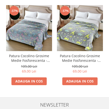
-37%
-37%
Patura Cocolino Grosime
Patura Cocolino Grosime
Medie Fosforescenta -
Medie Fosforescenta -
Fluturasi Colorati
Dinozauri
109,00 Lei
109,00 Lei
69,00 Lei
69,00 Lei
ADAUGA IN COS
ADAUGA IN COS
NEWSLETTER