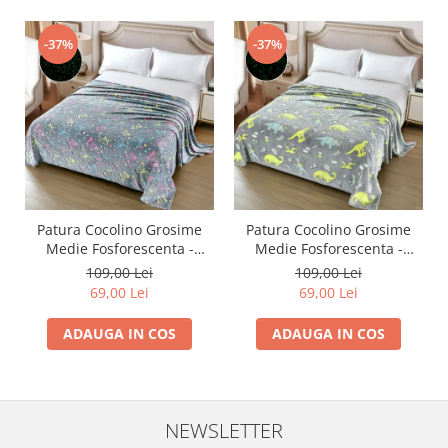
-37%
-37%
Patura Cocolino Grosime
Patura Cocolino Grosime
Medie Fosforescenta -
Medie Fosforescenta -
Fluturasi Colorati
Dinozauri
109,00 Lei
109,00 Lei
69,00 Lei
69,00 Lei
ADAUGA IN COS
ADAUGA IN COS
NEWSLETTER