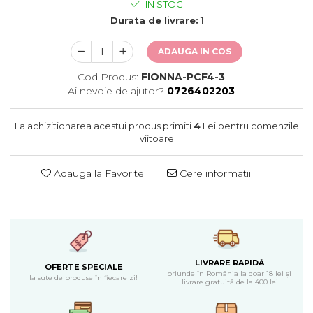
Cearceaf normal 6 piese
Huse De Pat Tricotate 180x200cm
IN STOC
Lenjerii Catifea
Durata de livrare:
1
Huse Impermeabile
Cearceaf cu elastic
Huse Impermeabile 160x200cm
ADAUGA IN COS
Cearceaf normal
Huse Impermeabile 180x200cm
Lenjerii Pufoase Fluffy/ Rabbit
Cod Produs:
FIONNA-PCF4-3
Ai nevoie de ajutor?
0726402203
Bumbac Neted Nesatinat
Bumbac 100% Poplin Hobby
La achizitionarea acestui produs primiti
4
Lei pentru comenzile
Bumbac 100%
viitoare
Lenjerii Satin Premium
Adauga la Favorite
Cere informatii
Lenjerii Jacquard
Lenjerii Matase
Lenjerii Creponate
Lenjerii pentru PASTE
LIVRARE RAPIDĂ
Set Lenjerie + Draperii Pat Dublu
OFERTE SPECIALE
oriunde în România la doar 18 lei și
la sute de produse în fiecare zi!
livrare gratuită de la 400 lei