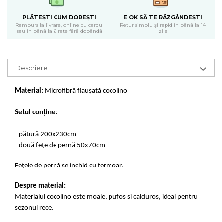
PLĂTEȘTI CUM DOREȘTI
E OK SĂ TE RĂZGÂNDEȘTI
Ramburs la livrare, online cu cardul
Retur simplu și rapid în până la 14
sau în până la 6 rate fără dobândă
zile
Descriere
Material:
Microfibră flaușată cocolino
Setul conține:
- pătură 200x230cm
- două fețe de pernă 50x70cm
Fețele de pernă se inchid cu fermoar.
Despre material:
Materialul cocolino este moale, pufos si calduros, ideal pentru
sezonul rece.