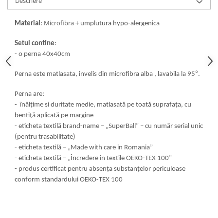
Descriere
Microfibra
Material
:
+ umplutura hypo-alergenica
Setul contine
:
- o perna 40x40cm
Perna este matlasata, invelis din microfibra alba , lavabila la 95⁰.
Perna are:
- înălţime şi duritate medie, matlasată pe toată suprafaţa, cu
bentiţă aplicată pe margine
- eticheta textilă brand-name – „SuperBall” – cu număr serial unic
(pentru trasabilitate)
- eticheta textilă – „Made with care in Romania”
- eticheta textilă – „Încredere în textile OEKO-TEX 100”
- produs certificat pentru absenţa substanţelor periculoase
conform standardului OEKO-TEX 100