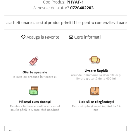
Cod Produs:
PHYAF-1
Cearceaf cu elastic 4 piese
Huse De Pat Tricotate 160x200cm
Ai nevoie de ajutor?
0726402203
Cearceaf normal 6 piese
Huse De Pat Tricotate 180x200cm
Lenjerii Catifea
Huse Impermeabile
La achizitionarea acestui produs primiti
1
Lei pentru comenzile viitoare
Cearceaf cu elastic
Huse Impermeabile 160x200cm
Cearceaf normal
Huse Impermeabile 180x200cm
Adauga la Favorite
Cere informatii
Lenjerii Pufoase Fluffy/ Rabbit
Bumbac Neted Nesatinat
Bumbac 100% Poplin Hobby
Livrare Rapidă
Bumbac 100%
Oferte speciale
oriunde în România la doar 18 lei și
la sute de produse în fiecare zi!
livrare gratuită de la 400 lei
Lenjerii Satin Premium
Lenjerii Jacquard
Lenjerii Matase
Plătești cum dorești
E ok să te răzgândești
Ramburs la livrare, online cu cardul
Retur simplu și rapid în până la 14
Lenjerii Creponate
sau în până la 6 rate fără dobândă
zile
Lenjerii pentru PASTE
Set Lenjerie + Draperii Pat Dublu