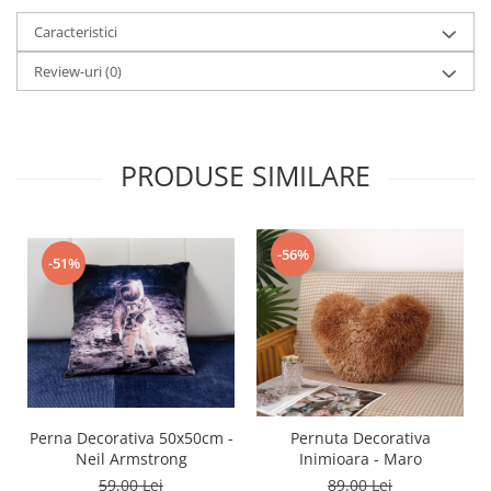
Caracteristici
Review-uri
(0)
PRODUSE SIMILARE
-56%
-51%
Perna Decorativa 50x50cm -
Pernuta Decorativa
Neil Armstrong
Inimioara - Maro
59,00 Lei
89,00 Lei