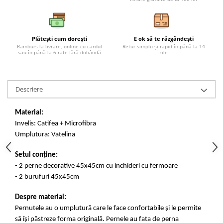
Plătești cum dorești
E ok să te răzgândești
Ramburs la livrare, online cu cardul
Retur simplu și rapid în până la 14
sau în până la 6 rate fără dobândă
zile
Descriere
Material:
Invelis: Catifea + Microfibra
Umplutura: Vatelina
Setul conține:
- 2 perne decorative 45x45cm cu
inchideri
cu fermoare
- 2 burufuri 45x45cm
Despre material:
Pernutele au o umplutură care le face confortabile și le
permite
să își păstreze forma originală. Pernele au fata de perna