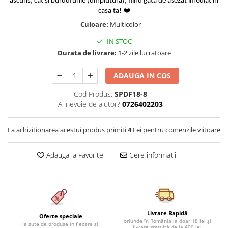
ascuns, cât și burdufurile (umplutura), fiind gata de asezat imediat in
Cearceaf cu elastic 4 piese
Huse De Pat Tricotate 160x200cm
casa ta! ❤️
Cearceaf normal 6 piese
Huse De Pat Tricotate 180x200cm
Culoare:
Multicolor
Lenjerii Catifea
Huse Impermeabile
IN STOC
Cearceaf cu elastic
Huse Impermeabile 160x200cm
Durata de livrare:
1-2 zile lucratoare
Cearceaf normal
Huse Impermeabile 180x200cm
ADAUGA IN COS
Lenjerii Pufoase Fluffy/ Rabbit
Bumbac Neted Nesatinat
Cod Produs:
SPDF18-8
Ai nevoie de ajutor?
0726402203
Bumbac 100% Poplin Hobby
Bumbac 100%
La achizitionarea acestui produs primiti
4
Lei pentru comenzile viitoare
Lenjerii Satin Premium
Adauga la Favorite
Cere informatii
Lenjerii Jacquard
Lenjerii Matase
Lenjerii Creponate
Lenjerii pentru PASTE
Livrare Rapidă
Oferte speciale
Set Lenjerie + Draperii Pat Dublu
oriunde în România la doar 18 lei și
la sute de produse în fiecare zi!
livrare gratuită de la 400 lei