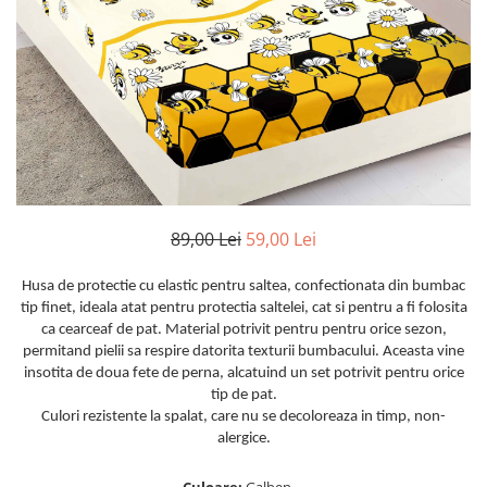
Huse De Pat Damasc
Lenjerii Bumbac 100% - 1 Persoana
Persoana
Cearceaf cu elastic
Huse De Pat Damasc - 140x200cm
Paturi Cocolino Pentru Copii
Bumbac Tip Finet 5D In Relief - 1
Cearceaf normal
Huse De Pat Damasc - 160x200cm
Persoana
Bumbac Satinat Superior
Huse De Pat Damasc - 180x200cm
Cearceaf cu elastic 4 piese
Cearceaf cu elastic
Huse De Pat Jersey Reiat
Cearceaf normal 4 piese
Cearceaf normal
Cearceaf Pat + Fețe De Pernă
Set Lenjerie + Draperii 1 Persoana
Bumbac Satinat 3D
Huse De Pat Catifea / Topper
Cearceaf cu elastic 4 piese
Huse De Pat Catifea / Topper -
89,00 Lei
59,00 Lei
Cearceaf normal 4 piese
140x200cm
Cearceaf normal 6 piese
Huse De Pat Catifea / Topper -
Husa de protectie cu elastic pentru saltea, confectionata din bumbac
Bumbac Tip Damasc
160x200cm
tip finet, ideala atat pentru protectia saltelei, cat si pentru a fi folosita
Huse De Pat Catifea / Topper -
Cearceaf normal 4 piese
ca cearceaf de pat. Material potrivit pentru pentru orice sezon,
180x200cm
permitand pielii sa respire datorita texturii bumbacului. Aceasta vine
Cearceaf cu elastic 4 piese
Huse Din Frotir
insotita de doua fete de perna, alcatuind un set potrivit pentru orice
Cearceaf normal 6 piese
tip de pat.
Huse De Pat Cocolino
Cearceaf cu elastic 6 piese
Culori rezistente la spalat, care nu se decoloreaza in timp, non-
alergice.
Lenjerii De Pat Cocolino
Huse De Pat Cocolino Tricotate
Cearceaf normal 4 piese
Huse De Pat Tricotate 140x200cm