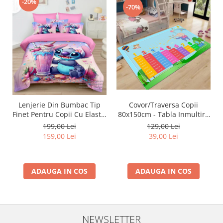
-20%
-70%
Lenjerie Din Bumbac Tip
Covor/Traversa Copii
Finet Pentru Copii Cu Elastic
80x150cm - Tabla Inmultirii
- Stitch La Cocktail
Colorata
199,00 Lei
129,00 Lei
159,00 Lei
39,00 Lei
ADAUGA IN COS
ADAUGA IN COS
NEWSLETTER