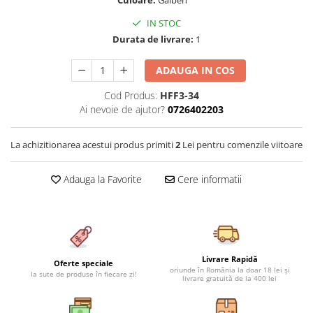
Culoare:
Galben
Cearceaf cu elastic 4 piese
Huse De Pat Tricotate 160x200cm
IN STOC
Cearceaf normal 6 piese
Huse De Pat Tricotate 180x200cm
Durata de livrare:
1
Lenjerii Catifea
Huse Impermeabile
Cearceaf cu elastic
Huse Impermeabile 160x200cm
ADAUGA IN COS
Cearceaf normal
Huse Impermeabile 180x200cm
Cod Produs:
HFF3-34
Lenjerii Pufoase Fluffy/ Rabbit
Ai nevoie de ajutor?
0726402203
Bumbac Neted Nesatinat
La achizitionarea acestui produs primiti
2
Lei pentru comenzile viitoare
Bumbac 100% Poplin Hobby
Bumbac 100%
Adauga la Favorite
Cere informatii
Lenjerii Satin Premium
Lenjerii Jacquard
Lenjerii Matase
Lenjerii Creponate
Livrare Rapidă
Oferte speciale
oriunde în România la doar 18 lei și
la sute de produse în fiecare zi!
Lenjerii pentru PASTE
livrare gratuită de la 400 lei
Set Lenjerie + Draperii Pat Dublu