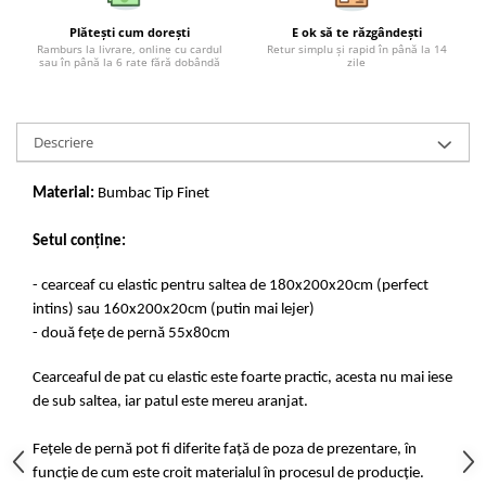
Plătești cum dorești
E ok să te răzgândești
Ramburs la livrare, online cu cardul
Retur simplu și rapid în până la 14
sau în până la 6 rate fără dobândă
zile
Descriere
Material:
Bumbac Tip Finet
Setul conține:
- cearceaf cu elastic pentru saltea de 180x200x20cm (perfect
intins) sau 160x200x20cm (putin mai lejer)
- două fețe de pernă 55x80cm
Cearceaful de pat cu elastic este foarte practic, acesta nu mai iese
de sub saltea, iar patul este mereu aranjat.
Fețele de pernă pot fi diferite față de poza de prezentare, în
funcție de cum este croit materialul în procesul de producție.