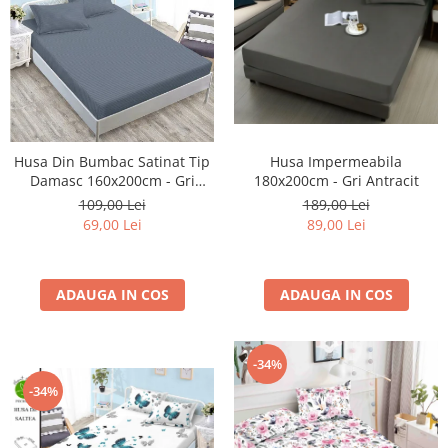
Husa Din Bumbac Satinat Tip
Husa Impermeabila
Damasc 160x200cm - Gri
180x200cm - Gri Antracit
Cenusiu
109,00 Lei
189,00 Lei
69,00 Lei
89,00 Lei
ADAUGA IN COS
ADAUGA IN COS
-34%
-34%