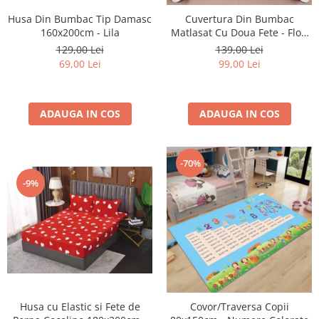
Husa Din Bumbac Tip Damasc
Cuvertura Din Bumbac
160x200cm - Lila
Matlasat Cu Doua Fete - Flori
Albe De Mar
129,00 Lei
139,00 Lei
69,00 Lei
99,00 Lei
ADAUGA IN COS
ADAUGA IN COS
-70%
-9%
Husa cu Elastic si Fete de
Covor/Traversa Copii