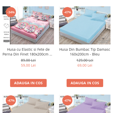
-34%
-47%
Husa Din Bumbac Tip Damasc
Husa cu Elastic si Fete de
160x200cm - Bleu
Perna Din Finet 180x200cm 5D
- Roz Cu Unicorni Pe Norisori
129,00 Lei
89,00 Lei
69,00 Lei
59,00 Lei
ADAUGA IN COS
ADAUGA IN COS
-47%
-47%