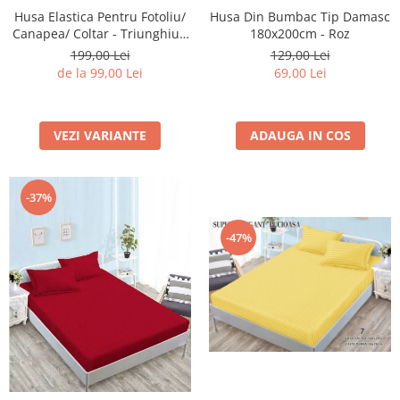
Husa Elastica Pentru Fotoliu/
Husa Din Bumbac Tip Damasc
Canapea/ Coltar - Triunghiuri
180x200cm - Roz
Colorate
199,00 Lei
129,00 Lei
de la 99,00 Lei
69,00 Lei
VEZI VARIANTE
ADAUGA IN COS
-37%
-47%