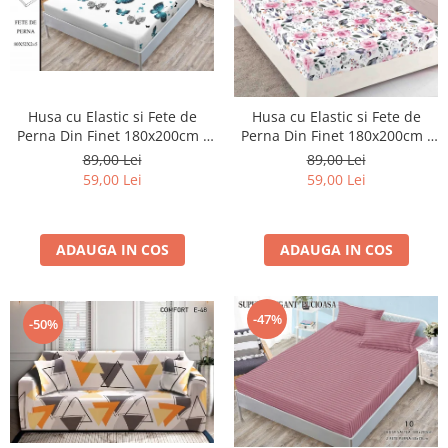
Husa cu Elastic si Fete de
Husa cu Elastic si Fete de
Perna Din Finet 180x200cm -
Perna Din Finet 180x200cm -
Alba Cu Fluturasi
Many Flowers
89,00 Lei
89,00 Lei
59,00 Lei
59,00 Lei
ADAUGA IN COS
ADAUGA IN COS
-47%
-50%