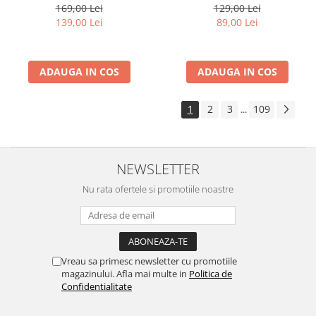
Alb
Multicolori
169,00 Lei
129,00 Lei
139,00 Lei
89,00 Lei
ADAUGA IN COS
ADAUGA IN COS
1
2
3
109
...
NEWSLETTER
Nu rata ofertele si promotiile noastre
Vreau sa primesc newsletter cu promotiile
magazinului. Afla mai multe in
Politica de
Confidentialitate