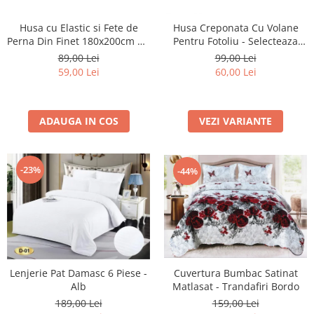
Husa cu Elastic si Fete de
Husa Creponata Cu Volane
Perna Din Finet 180x200cm 5D
Pentru Fotoliu - Selecteaza
- Mingi De Fotbal In Galaxie
Culoarea Dorita
89,00 Lei
99,00 Lei
59,00 Lei
60,00 Lei
ADAUGA IN COS
VEZI VARIANTE
-23%
-44%
Cuvertura Bumbac Satinat
Lenjerie Pat Damasc 6 Piese -
Matlasat - Trandafiri Bordo
Alb
159,00 Lei
189,00 Lei