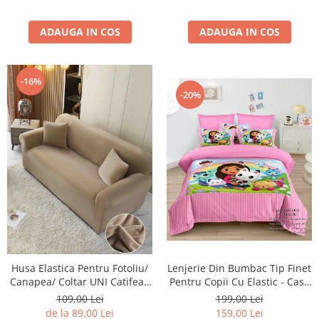
ADAUGA IN COS
ADAUGA IN COS
-16%
-20%
Lenjerie Din Bumbac Tip Finet
Husa Elastica Pentru Fotoliu/
Pentru Copii Cu Elastic - Casa
Canapea/ Coltar UNI Catifea -
De Papusi A Lui Gabby -
Bej Cacao Cu Lapte
199,00 Lei
109,00 Lei
Gabby's Dollhouse
159,00 Lei
de la 89,00 Lei