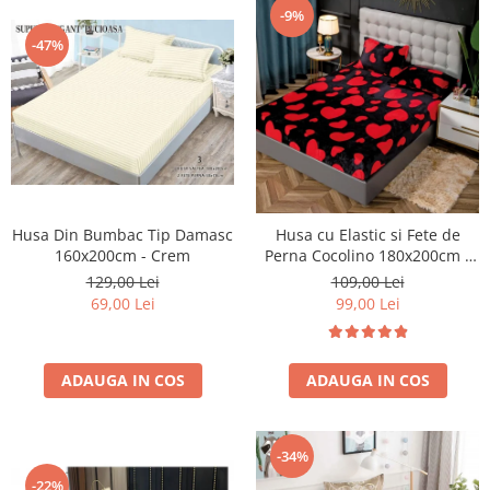
-9%
-47%
Husa Din Bumbac Tip Damasc
Husa cu Elastic si Fete de
160x200cm - Crem
Perna Cocolino 180x200cm -
Hearts - Negru Cu Inimioare
129,00 Lei
109,00 Lei
Rosii
69,00 Lei
99,00 Lei
ADAUGA IN COS
ADAUGA IN COS
-34%
-22%