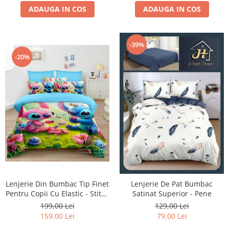
ADAUGA IN COS
ADAUGA IN COS
-39%
-20%
Lenjerie Din Bumbac Tip Finet
Lenjerie De Pat Bumbac
Pentru Copii Cu Elastic - Stitch
Satinat Superior - Pene
Si Angel Pe Camp De Flori
199,00 Lei
129,00 Lei
159,00 Lei
79,00 Lei