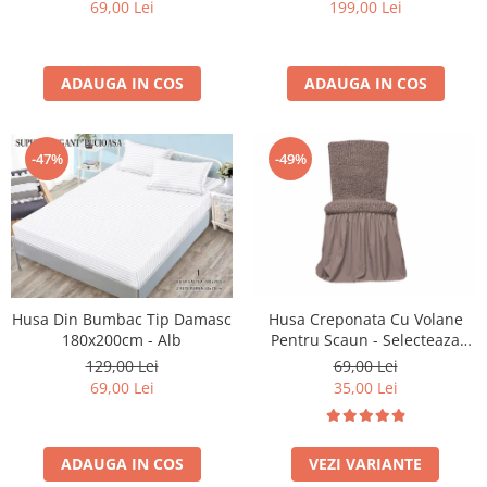
69,00 Lei
199,00 Lei
ADAUGA IN COS
ADAUGA IN COS
-47%
-49%
Husa Creponata Cu Volane
Husa Din Bumbac Tip Damasc
Pentru Scaun - Selecteaza
180x200cm - Alb
Culoarea Dorita
69,00 Lei
129,00 Lei
35,00 Lei
69,00 Lei
VEZI VARIANTE
ADAUGA IN COS