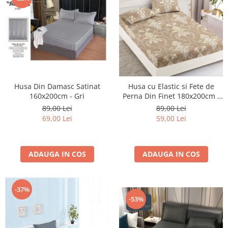
Husa Din Damasc Satinat
Husa cu Elastic si Fete de
160x200cm - Gri
Perna Din Finet 180x200cm -
Bej Royal
89,00 Lei
89,00 Lei
69,00 Lei
59,00 Lei
ADAUGA IN COS
ADAUGA IN COS
-37%
-53%