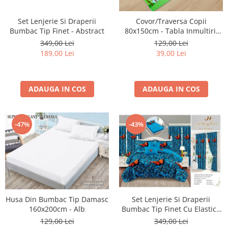
Cearceaf cu elastic 4 piese
Huse De Pat Tricotate 160x200cm
Set Lenjerie Si Draperii
Covor/Traversa Copii
Cearceaf normal 6 piese
Huse De Pat Tricotate 180x200cm
Bumbac Tip Finet - Abstract
80x150cm - Tabla Inmultirii
Lenjerii Catifea
Huse Impermeabile
Colorata
349,00 Lei
129,00 Lei
Cearceaf cu elastic
Huse Impermeabile 160x200cm
189,00 Lei
39,00 Lei
Cearceaf normal
Huse Impermeabile 180x200cm
Lenjerii Pufoase Fluffy/ Rabbit
ADAUGA IN COS
ADAUGA IN COS
Bumbac Neted Nesatinat
Bumbac 100% Poplin Hobby
Bumbac 100%
-47%
-43%
Lenjerii Satin Premium
Lenjerii Jacquard
Lenjerii Matase
Lenjerii Creponate
Husa Din Bumbac Tip Damasc
Set Lenjerie Si Draperii
Lenjerii pentru PASTE
160x200cm - Alb
Bumbac Tip Finet Cu Elastic -
Dansul Fluturilor
Set Lenjerie + Draperii Pat Dublu
129,00 Lei
349,00 Lei