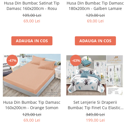
Husa Din Bumbac Satinat Tip
Husa Din Bumbac Tip Damasc
Damasc 160x200cm - Rosu
180x200cm - Galben Lamaie
109,00 Lei
129,00 Lei
69,00 Lei
69,00 Lei
ADAUGA IN COS
ADAUGA IN COS
-47%
-43%
Husa Din Bumbac Tip Damasc
Set Lenjerie Si Draperii
160x200cm - Orange Somon
Bumbac Tip Finet Cu Elastic -
Pene Si Pasarele
129,00 Lei
349,00 Lei
69,00 Lei
199,00 Lei