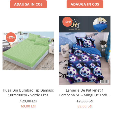
ADAUGA IN COS
ADAUGA IN COS
-31%
-47%
Husa Din Bumbac Tip Damasc
Lenjerie De Pat Finet 1
180x200cm - Verde Praz
Persoana 5D - Mingi De Fotbal
In Galaxie
129,00 Lei
129,00 Lei
69,00 Lei
89,00 Lei