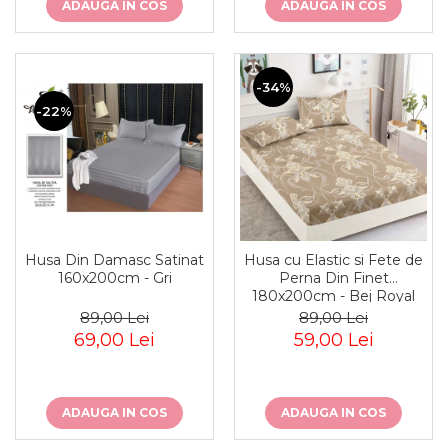
ADAUGA IN COS
ADAUGA IN COS
-34%
-22%
Husa Din Damasc Satinat
Husa cu Elastic si Fete de
160x200cm - Gri
Perna Din Finet
180x200cm - Bej Royal
89,00 Lei
89,00 Lei
69,00 Lei
59,00 Lei
ADAUGA IN COS
ADAUGA IN COS