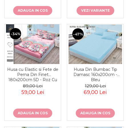
VEZI VARIANTE
ADAUGA IN COS
-34%
-47%
Husa cu Elastic si Fete de
Husa Din Bumbac Tip
Perna Din Finet
Damasc 160x200cm -
180x200cm 5D - Roz Cu
Bleu
Unicorni Pe Norisori
89,00 Lei
129,00 Lei
59,00 Lei
69,00 Lei
ADAUGA IN COS
ADAUGA IN COS