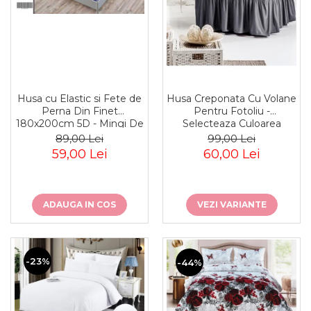
Husa cu Elastic si Fete de
Husa Creponata Cu Volane
Perna Din Finet
Pentru Fotoliu -
180x200cm 5D - Mingi De
Selecteaza Culoarea
Fotbal In Galaxie
Dorita
89,00 Lei
99,00 Lei
59,00 Lei
60,00 Lei
ADAUGA IN COS
VEZI VARIANTE
-23%
-44%