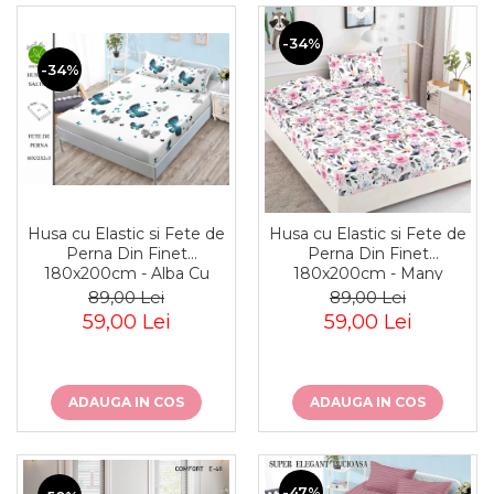
-34%
-34%
Husa cu Elastic si Fete de
Husa cu Elastic si Fete de
Perna Din Finet
Perna Din Finet
180x200cm - Alba Cu
180x200cm - Many
Fluturasi
Flowers
89,00 Lei
89,00 Lei
59,00 Lei
59,00 Lei
ADAUGA IN COS
ADAUGA IN COS
-47%