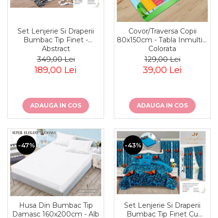
Cearceaf normal 6 piese
Huse De Pat Tricotate 180x200cm
Lenjerii Catifea
Huse Impermeabile
Cearceaf cu elastic
Huse Impermeabile 160x200cm
Set Lenjerie Si Draperii
Covor/Traversa Copii
Cearceaf normal
Bumbac Tip Finet -
80x150cm - Tabla Inmultirii
Huse Impermeabile 180x200cm
Abstract
Colorata
Lenjerii Pufoase Fluffy/ Rabbit
349,00 Lei
129,00 Lei
Bumbac Neted Nesatinat
189,00 Lei
39,00 Lei
Bumbac 100% Poplin Hobby
Bumbac 100%
ADAUGA IN COS
ADAUGA IN COS
Lenjerii Satin Premium
Lenjerii Jacquard
Lenjerii Matase
-47%
-43%
Lenjerii Creponate
Lenjerii pentru PASTE
Set Lenjerie + Draperii Pat Dublu
Husa Din Bumbac Tip
Set Lenjerie Si Draperii
Damasc 160x200cm - Alb
Bumbac Tip Finet Cu