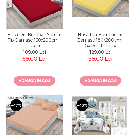
Husa Din Bumbac Tip
Husa Din Bumbac Satinat
Damasc 180x200cm -
Tip Damasc 160x200cm -
Galben Lamaie
Rosu
129,00 Lei
109,00 Lei
69,00 Lei
69,00 Lei
ADAUGA IN COS
ADAUGA IN COS
-47%
-43%