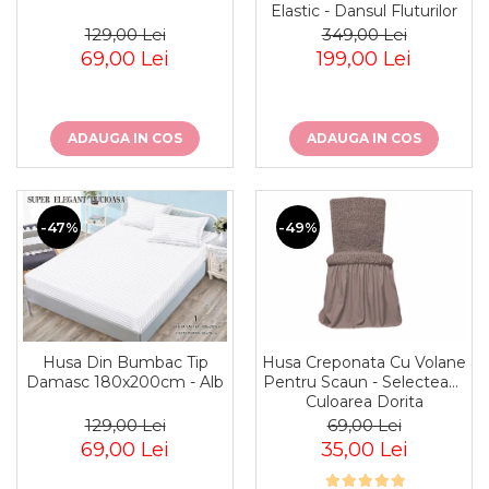
Elastic - Dansul Fluturilor
129,00 Lei
349,00 Lei
69,00 Lei
199,00 Lei
ADAUGA IN COS
ADAUGA IN COS
-47%
-49%
Husa Creponata Cu Volane
Husa Din Bumbac Tip
Pentru Scaun - Selecteaza
Damasc 180x200cm - Alb
Culoarea Dorita
69,00 Lei
129,00 Lei
35,00 Lei
69,00 Lei