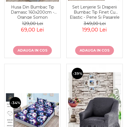
Husa Din Bumbac Tip
Set Lenjerie Si Draperii
Damasc 160x200cm -
Bumbac Tip Finet Cu
Orange Somon
Elastic - Pene Si Pasarele
129,00 Lei
349,00 Lei
69,00 Lei
199,00 Lei
ADAUGA IN COS
ADAUGA IN COS
-39%
-34%