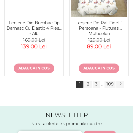
Lenjerie Din Bumbac Tip
Lenjerie De Pat Finet 1
Damasc Cu Elastic 4 Piese
Persoana - Fluturasi
- Alb
Multicolori
169,00 Lei
129,00 Lei
139,00 Lei
89,00 Lei
ADAUGA IN COS
ADAUGA IN COS
1
2
3
109
...
NEWSLETTER
Nu rata ofertele si promotiile noastre