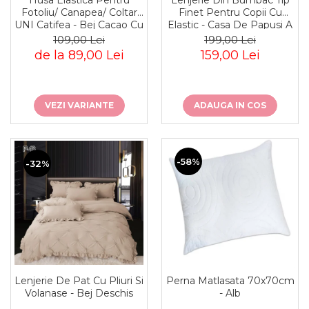
Finet Pentru Copii Cu
Fotoliu/ Canapea/ Coltar
Elastic - Casa De Papusi A
UNI Catifea - Bej Cacao Cu
Lui Gabby - Gabby's
Lapte
199,00 Lei
109,00 Lei
Dollhouse
159,00 Lei
de la 89,00 Lei
ADAUGA IN COS
VEZI VARIANTE
-58%
-32%
Lenjerie De Pat Cu Pliuri Si
Perna Matlasata 70x70cm
Volanase - Bej Deschis
- Alb