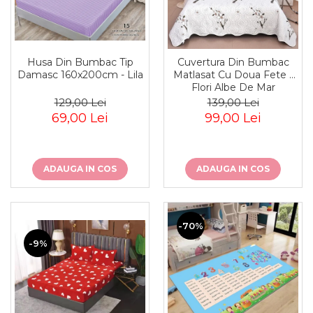
Husa Din Bumbac Tip
Cuvertura Din Bumbac
Damasc 160x200cm - Lila
Matlasat Cu Doua Fete -
Flori Albe De Mar
129,00 Lei
139,00 Lei
69,00 Lei
99,00 Lei
ADAUGA IN COS
ADAUGA IN COS
-70%
-9%