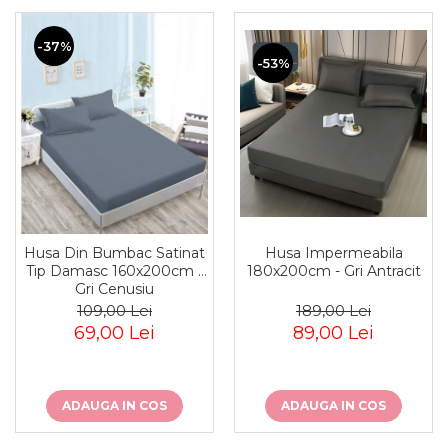
-37%
-53%
Husa Impermeabila
Husa Din Bumbac Satinat
180x200cm - Gri Antracit
Tip Damasc 160x200cm -
Gri Cenusiu
189,00 Lei
109,00 Lei
89,00 Lei
69,00 Lei
ADAUGA IN COS
ADAUGA IN COS