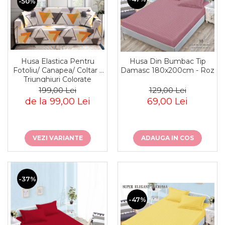
-50%
Husa Elastica Pentru
Husa Din Bumbac Tip
Fotoliu/ Canapea/ Coltar -
Damasc 180x200cm - Roz
Triunghiuri Colorate
199,00 Lei
129,00 Lei
de la 99,00 Lei
69,00 Lei
VEZI VARIANTE
ADAUGA IN COS
-37%
-47%