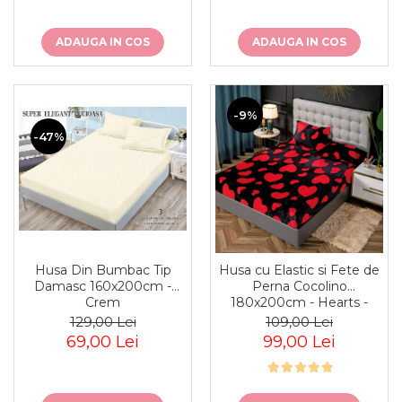
ADAUGA IN COS
ADAUGA IN COS
-9%
-47%
Husa Din Bumbac Tip
Husa cu Elastic si Fete de
Damasc 160x200cm -
Perna Cocolino
Crem
180x200cm - Hearts -
Negru Cu Inimioare Rosii
129,00 Lei
109,00 Lei
69,00 Lei
99,00 Lei