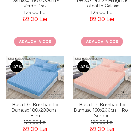
Damasc 180x200cm -
Persoana 5D - Mingi De
Verde Praz
Fotbal In Galaxie
129,00 Lei
129,00 Lei
69,00 Lei
89,00 Lei
ADAUGA IN COS
ADAUGA IN COS
-47%
-47%
Husa Din Bumbac Tip
Husa Din Bumbac Tip
Damasc 180x200cm -
Damasc 160x200cm - Roz
Bleu
Somon
129,00 Lei
129,00 Lei
69,00 Lei
69,00 Lei