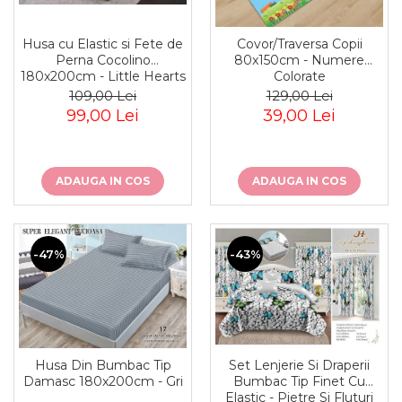
Husa cu Elastic si Fete de
Covor/Traversa Copii
Perna Cocolino
80x150cm - Numere
180x200cm - Little Hearts
Colorate
109,00 Lei
129,00 Lei
99,00 Lei
39,00 Lei
ADAUGA IN COS
ADAUGA IN COS
-47%
-43%
Husa Din Bumbac Tip
Set Lenjerie Si Draperii
Damasc 180x200cm - Gri
Bumbac Tip Finet Cu
Elastic - Pietre Si Fluturi