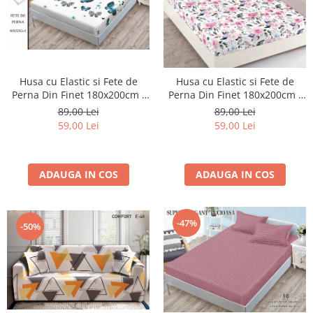
Husa cu Elastic si Fete de
Husa cu Elastic si Fete de
Perna Din Finet 180x200cm -
Perna Din Finet 180x200cm -
Alba Cu Fluturasi
Many Flowers
89,00 Lei
89,00 Lei
59,00 Lei
59,00 Lei
ADAUGA IN COS
ADAUGA IN COS
-47%
-50%