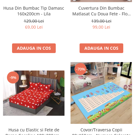
Husa Din Bumbac Tip Damasc
Cuvertura Din Bumbac
160x200cm - Lila
Matlasat Cu Doua Fete - Flori
Albe De Mar
129,00 Lei
139,00 Lei
69,00 Lei
99,00 Lei
ADAUGA IN COS
ADAUGA IN COS
-70%
-9%
Husa cu Elastic si Fete de
Covor/Traversa Copii