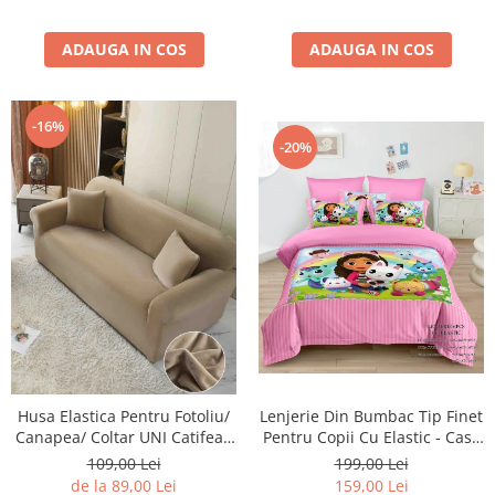
ADAUGA IN COS
ADAUGA IN COS
-16%
-20%
Lenjerie Din Bumbac Tip Finet
Husa Elastica Pentru Fotoliu/
Pentru Copii Cu Elastic - Casa
Canapea/ Coltar UNI Catifea -
De Papusi A Lui Gabby -
Bej Cacao Cu Lapte
199,00 Lei
109,00 Lei
Gabby's Dollhouse
159,00 Lei
de la 89,00 Lei