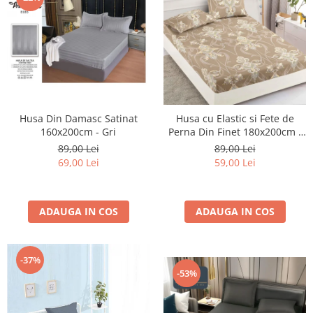
Husa Din Damasc Satinat
Husa cu Elastic si Fete de
160x200cm - Gri
Perna Din Finet 180x200cm -
Bej Royal
89,00 Lei
89,00 Lei
69,00 Lei
59,00 Lei
ADAUGA IN COS
ADAUGA IN COS
-37%
-53%