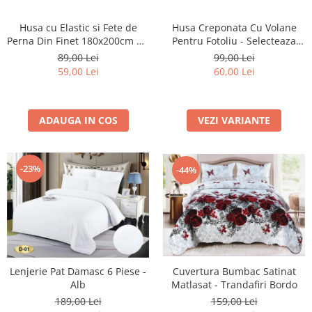
Husa cu Elastic si Fete de
Husa Creponata Cu Volane
Perna Din Finet 180x200cm 5D
Pentru Fotoliu - Selecteaza
- Mingi De Fotbal In Galaxie
Culoarea Dorita
89,00 Lei
99,00 Lei
59,00 Lei
60,00 Lei
ADAUGA IN COS
VEZI VARIANTE
-23%
-44%
Cuvertura Bumbac Satinat
Lenjerie Pat Damasc 6 Piese -
Matlasat - Trandafiri Bordo
Alb
159,00 Lei
189,00 Lei