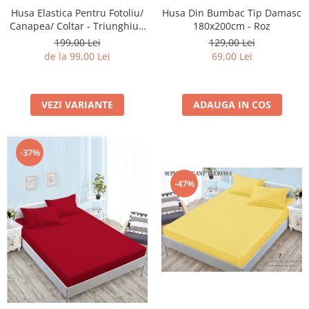
Husa Elastica Pentru Fotoliu/
Husa Din Bumbac Tip Damasc
Canapea/ Coltar - Triunghiuri
180x200cm - Roz
Colorate
199,00 Lei
129,00 Lei
de la 99,00 Lei
69,00 Lei
VEZI VARIANTE
ADAUGA IN COS
-37%
-47%