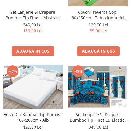
Cearceaf cu elastic 4 piese
Huse De Pat Tricotate 160x200cm
Set Lenjerie Si Draperii
Covor/Traversa Copii
Cearceaf normal 6 piese
Huse De Pat Tricotate 180x200cm
Bumbac Tip Finet - Abstract
80x150cm - Tabla Inmultirii
Lenjerii Catifea
Huse Impermeabile
Colorata
349,00 Lei
129,00 Lei
Cearceaf cu elastic
Huse Impermeabile 160x200cm
189,00 Lei
39,00 Lei
Cearceaf normal
Huse Impermeabile 180x200cm
Lenjerii Pufoase Fluffy/ Rabbit
ADAUGA IN COS
ADAUGA IN COS
Bumbac Neted Nesatinat
Bumbac 100% Poplin Hobby
Bumbac 100%
-47%
-43%
Lenjerii Satin Premium
Lenjerii Jacquard
Lenjerii Matase
Lenjerii Creponate
Husa Din Bumbac Tip Damasc
Set Lenjerie Si Draperii
Lenjerii pentru PASTE
160x200cm - Alb
Bumbac Tip Finet Cu Elastic -
Dansul Fluturilor
Set Lenjerie + Draperii Pat Dublu
129,00 Lei
349,00 Lei