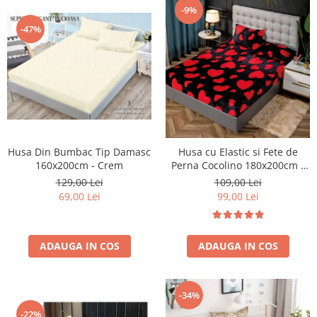
-9%
-47%
Husa Din Bumbac Tip Damasc
Husa cu Elastic si Fete de
160x200cm - Crem
Perna Cocolino 180x200cm -
Hearts - Negru Cu Inimioare
129,00 Lei
109,00 Lei
Rosii
69,00 Lei
99,00 Lei
ADAUGA IN COS
ADAUGA IN COS
-34%
-22%