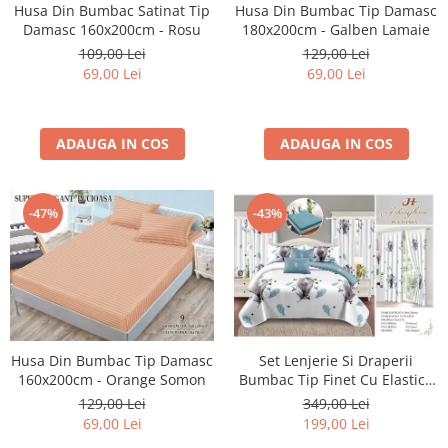
Husa Din Bumbac Satinat Tip
Husa Din Bumbac Tip Damasc
Damasc 160x200cm - Rosu
180x200cm - Galben Lamaie
109,00 Lei
129,00 Lei
69,00 Lei
69,00 Lei
ADAUGA IN COS
ADAUGA IN COS
-47%
-43%
Husa Din Bumbac Tip Damasc
Set Lenjerie Si Draperii
160x200cm - Orange Somon
Bumbac Tip Finet Cu Elastic -
Pene Si Pasarele
129,00 Lei
349,00 Lei
69,00 Lei
199,00 Lei