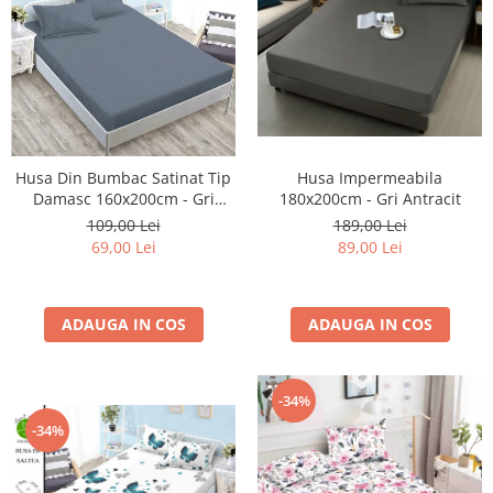
Husa Din Bumbac Satinat Tip
Husa Impermeabila
Damasc 160x200cm - Gri
180x200cm - Gri Antracit
Cenusiu
109,00 Lei
189,00 Lei
69,00 Lei
89,00 Lei
ADAUGA IN COS
ADAUGA IN COS
-34%
-34%