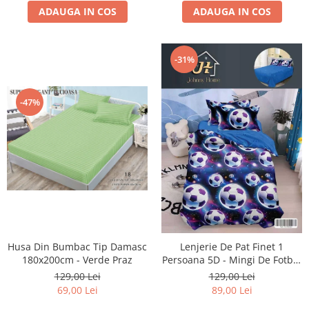
ADAUGA IN COS
ADAUGA IN COS
-31%
-47%
Husa Din Bumbac Tip Damasc
Lenjerie De Pat Finet 1
180x200cm - Verde Praz
Persoana 5D - Mingi De Fotbal
In Galaxie
129,00 Lei
129,00 Lei
69,00 Lei
89,00 Lei