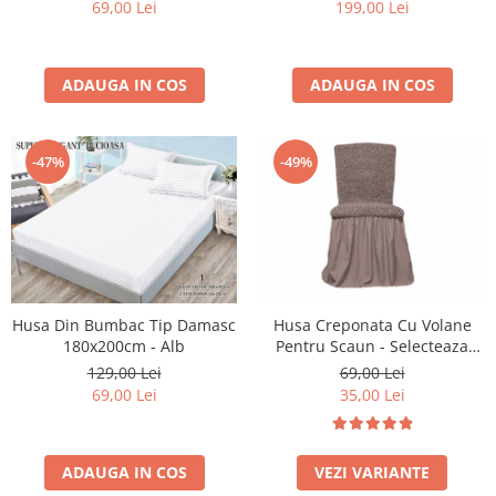
69,00 Lei
199,00 Lei
ADAUGA IN COS
ADAUGA IN COS
-47%
-49%
Husa Creponata Cu Volane
Husa Din Bumbac Tip Damasc
Pentru Scaun - Selecteaza
180x200cm - Alb
Culoarea Dorita
69,00 Lei
129,00 Lei
35,00 Lei
69,00 Lei
VEZI VARIANTE
ADAUGA IN COS