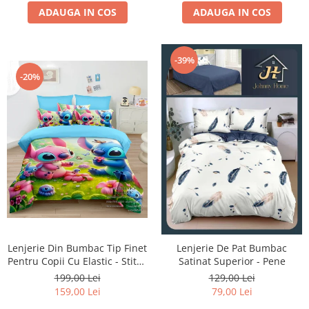
ADAUGA IN COS
ADAUGA IN COS
-39%
-20%
Lenjerie Din Bumbac Tip Finet
Lenjerie De Pat Bumbac
Pentru Copii Cu Elastic - Stitch
Satinat Superior - Pene
Si Angel Pe Camp De Flori
199,00 Lei
129,00 Lei
159,00 Lei
79,00 Lei