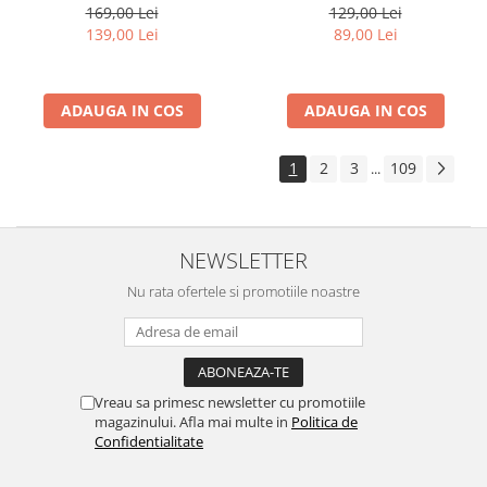
Alb
Multicolori
169,00 Lei
129,00 Lei
139,00 Lei
89,00 Lei
ADAUGA IN COS
ADAUGA IN COS
1
2
3
109
...
NEWSLETTER
Nu rata ofertele si promotiile noastre
Vreau sa primesc newsletter cu promotiile
magazinului. Afla mai multe in
Politica de
Confidentialitate