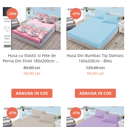
-34%
-47%
Husa Din Bumbac Tip Damasc
Husa cu Elastic si Fete de
160x200cm - Bleu
Perna Din Finet 180x200cm 5D
- Roz Cu Unicorni Pe Norisori
129,00 Lei
89,00 Lei
69,00 Lei
59,00 Lei
ADAUGA IN COS
ADAUGA IN COS
-47%
-47%