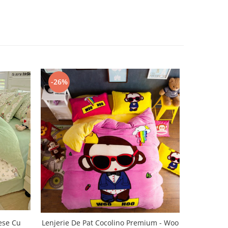
-26%
-35%
iese Cu
Lenjerie De Pat Cocolino Premium - Woo
Lenjerie 