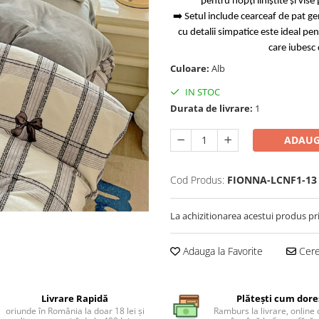
pentru nopți liniștite și vise
➡️ Setul include cearceaf de pat ge
cu detalii simpatice este ideal p
care iubesc 
Culoare:
Alb
IN STOC
Durata de livrare:
1
ADAUG
Cod Produs:
FIONNA-LCNF1-13
La achizitionarea acestui produs pr
Adauga la Favorite
Cere 
Livrare Rapidă
Plătești cum dore
oriunde în România la doar 18 lei și
Ramburs la livrare, online 