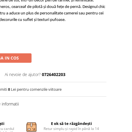
 pline de stil, într-un decor plin de farmec și feminitate.
neros, cearceaf de pilotă și două fețe de pernă. Designul chic
entru a aduce un plus de personalitate camerei sau pentru cei
decorurile cu suflet și texturi pufoase.
A IN COS
Ai nevoie de ajutor?
0726402203
imiti
8
Lei pentru comenzile viitoare
informatii
ști
E ok să te răzgândești
cu cardul
Retur simplu și rapid în până la 14