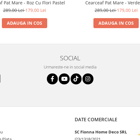
f Pat Mare - Roz Cu Flori Pastel
Cearceaf Pat Mare - Verd
Ciupercute Si Iepurasi
289,00 Lei
179,00 Lei
289,00 Lei
179,00 Lei
ADAUGA IN COS
ADAUGA IN COS
SOCIAL
Urmareste-ne in social media
DATE COMERCIALE
eu
SC Fionna Home Deco SRL
 Plata
J23/1318/2021