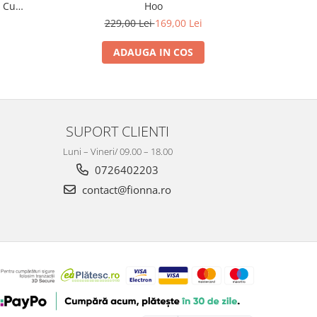
e Cu
Hoo
229,00 Lei
169,00 Lei
2
ADAUGA IN COS
SUPORT CLIENTI
Luni – Vineri/ 09.00 – 18.00
0726402203
contact@fionna.ro