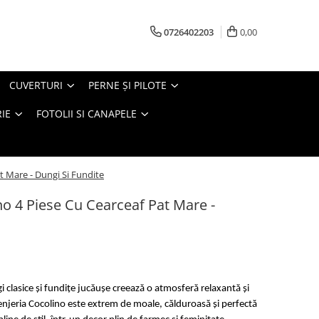
0726402203
0,00
CUVERTURI
PERNE ŞI PILOTE
IE
FOTOLII SI CANAPELE
t Mare - Dungi Si Fundite
no 4 Piese Cu Cearceaf Pat Mare -
clasice și fundițe jucăușe creează o atmosferă relaxantă și
enjeria Cocolino este extrem de moale, călduroasă și perfectă