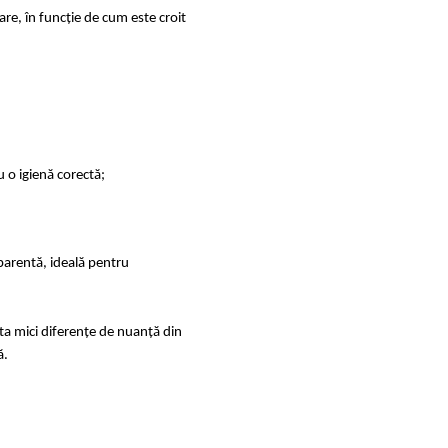
are, în funcție de cum este croit
are pentru o igienă corectă;
parentă, ideală pentru
sta mici diferențe de nuanță din
ă.