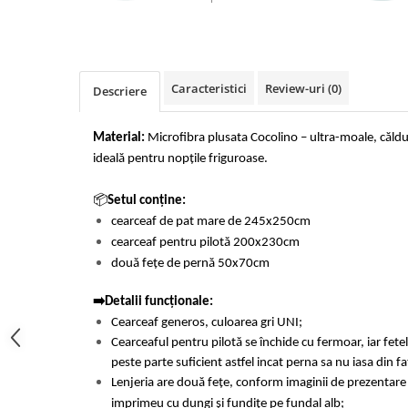
Cearceaf cu elastic 4 piese
Huse De Pat Tricotate 160x200cm
Cearceaf normal 6 piese
Huse De Pat Tricotate 180x200cm
Lenjerii Catifea
Huse Impermeabile
Caracteristici
Review-uri
(0)
Cearceaf cu elastic
Huse Impermeabile 160x200cm
Descriere
Cearceaf normal
Huse Impermeabile 180x200cm
Lenjerii Pufoase Fluffy/ Rabbit
Material:
Microfibra plusata Cocolino – ultra-moale, căldur
ideală pentru nopțile friguroase.
Bumbac Neted Nesatinat
Bumbac 100% Poplin Hobby
📦
Setul conține:
Bumbac 100%
cearceaf de pat mare de 245x250cm
cearceaf pentru pilotă 200x230cm
Lenjerii Satin Premium
două fețe de pernă 50x70cm
Lenjerii Jacquard
➡️Detalii funcționale:
Lenjerii Matase
Cearceaf generos, culoarea gri UNI;
Lenjerii Creponate
Cearceaful pentru pilotă se închide cu fermoar, iar fet
Lenjerii pentru PASTE
peste parte suficient astfel incat perna sa nu iasa din f
Lenjeria are două fețe, conform imaginii de prezentare 
Set Lenjerie + Draperii Pat Dublu
imprimeu cu dungi și fundițe pe fundal alb;