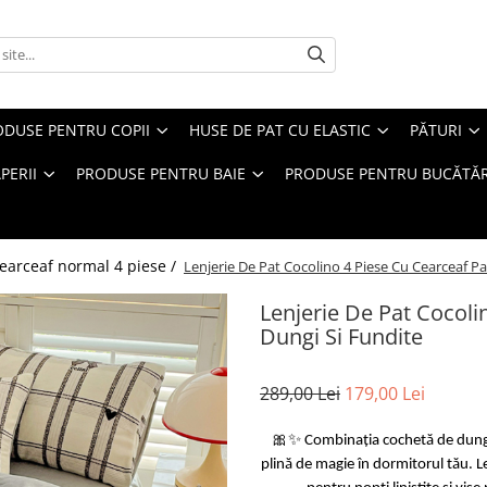
ODUSE PENTRU COPII
HUSE DE PAT CU ELASTIC
PĂTURI
PERII
PRODUSE PENTRU BAIE
PRODUSE PENTRU BUCĂTĂR
earceaf normal 4 piese /
Lenjerie De Pat Cocolino 4 Piese Cu Cearceaf Pa
Lenjerie De Pat Cocoli
Dungi Si Fundite
289,00 Lei
179,00 Lei
🎀✨ Combinația cochetă de dungi 
plină de magie în dormitorul tău. L