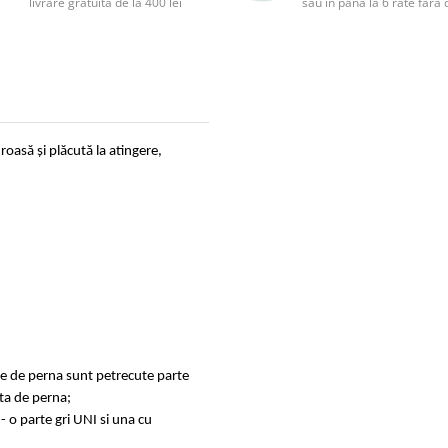
livrare gratuită de la 400 lei
sau în până la 6 rate făr
oasă și plăcută la atingere,
ele de perna sunt petrecute parte
ata de perna;
- o parte gri UNI si una cu