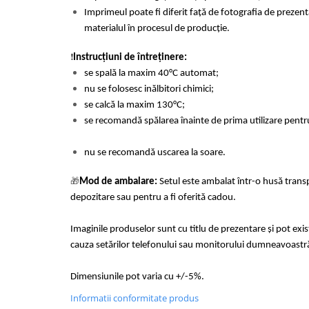
Imprimeul poate fi diferit față de fotografia de prezent
materialul în procesul de producție.
❗
Instrucțiuni de întreținere:
se spală la maxim 40°C automat;
nu se folosesc inălbitori chimici;
se calcă la maxim 130°C;
se recomandă spălarea înainte de prima utiliz
nu se recomandă uscarea la soare.
🎁
Mod de ambalare:
Setul este ambalat într-o husă trans
depozitare sau pentru a fi oferită cadou.
Imaginile produselor sunt cu titlu de prezentare și pot exi
cauza setărilor telefonului sau monitorului dumneavoastr
Dimensiunile pot varia cu +/-5%.
Informatii conformitate produs