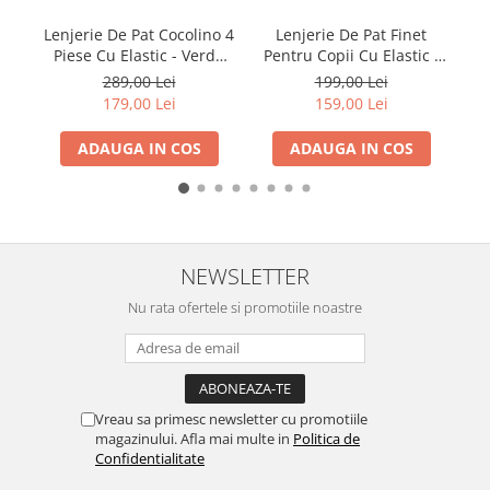
P
Lenjerie De Pat Cocolino 4
Lenjerie De Pat Finet
20
Piese Cu Elastic - Verde
Pentru Copii Cu Elastic -
Cu Patratele
Capybara Si Bubble Tea
289,00 Lei
199,00 Lei
179,00 Lei
159,00 Lei
ADAUGA IN COS
ADAUGA IN COS
NEWSLETTER
Nu rata ofertele si promotiile noastre
Vreau sa primesc newsletter cu promotiile
magazinului. Afla mai multe in
Politica de
Confidentialitate