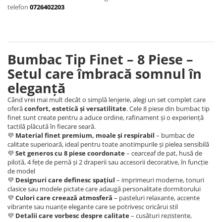
Huse De Pat Damasc
Lenjerii Bumbac 100% - 1 Persoana
telefon
0726402203
Persoana
Cearceaf cu elastic
Huse De Pat Damasc - 140x200cm
Paturi Cocolino Pentru Copii
Bumbac Tip Finet 5D In Relief - 1
Cearceaf normal
Huse De Pat Damasc - 160x200cm
Persoana
Bumbac Satinat Superior
Huse De Pat Damasc - 180x200cm
Cearceaf cu elastic 4 piese
Cearceaf cu elastic
Bumbac Tip Finet – 8 Piese –
Huse De Pat Jersey Reiat
Cearceaf normal 4 piese
Cearceaf normal
Setul care îmbracă somnul în
Cearceaf Pat + Fețe De Pernă
Set Lenjerie + Draperii 1 Persoana
Bumbac Satinat 3D
eleganță
Huse De Pat Catifea / Topper
Cearceaf cu elastic 4 piese
Când vrei mai mult decât o simplă lenjerie, alegi un set complet care
Huse De Pat Catifea / Topper -
Cearceaf normal 4 piese
oferă
confort, estetică și versatilitate
. Cele 8 piese din bumbac tip
140x200cm
finet sunt create pentru a aduce ordine, rafinament și o experiență
Cearceaf normal 6 piese
Huse De Pat Catifea / Topper -
tactilă plăcută în fiecare seară.
Bumbac Tip Damasc
160x200cm
💜
Material finet premium, moale și respirabil
– bumbac de
calitate superioară, ideal pentru toate anotimpurile și pielea sensibilă
Huse De Pat Catifea / Topper -
Cearceaf normal 4 piese
💜
Set generos cu 8 piese coordonate
– cearceaf de pat, husă de
180x200cm
pilotă, 4 fețe de pernă și 2 draperii sau accesorii decorative, în funcție
Cearceaf cu elastic 4 piese
Huse Din Frotir
de model
Cearceaf normal 6 piese
💜
Designuri care definesc spațiul
– imprimeuri moderne, tonuri
Huse De Pat Cocolino
Cearceaf cu elastic 6 piese
clasice sau modele pictate care adaugă personalitate dormitorului
💜
Culori care creează atmosferă
– pasteluri relaxante, accente
Lenjerii De Pat Cocolino
Huse De Pat Cocolino Tricotate
vibrante sau nuanțe elegante care se potrivesc oricărui stil
💜
Detalii care vorbesc despre calitate
– cusături rezistente,
Cearceaf normal 4 piese
Huse De Pat Tricotate 140x200cm