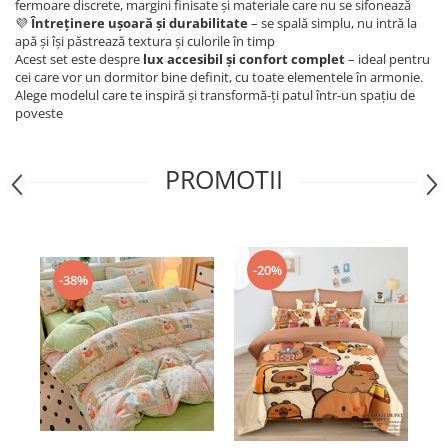
fermoare discrete, margini finisate și materiale care nu se sifonează
Cearceaf cu elastic 4 piese
Huse De Pat Tricotate 160x200cm
💜
Întreținere ușoară și durabilitate
– se spală simplu, nu intră la
Cearceaf normal 6 piese
apă și își păstrează textura și culorile în timp
Huse De Pat Tricotate 180x200cm
Acest set este despre
lux accesibil și confort complet
– ideal pentru
Lenjerii Catifea
Huse Impermeabile
cei care vor un dormitor bine definit, cu toate elementele în armonie.
Alege modelul care te inspiră și transformă-ți patul într-un spațiu de
Cearceaf cu elastic
Huse Impermeabile 160x200cm
poveste
Cearceaf normal
Huse Impermeabile 180x200cm
Lenjerii Pufoase Fluffy/ Rabbit
PROMOTII
Bumbac Neted Nesatinat
Bumbac 100% Poplin Hobby
Bumbac 100%
-20%
Lenjerii Satin Premium
-38%
Lenjerii Jacquard
Lenjerii Matase
Lenjerii Creponate
Lenjerii pentru PASTE
Set Lenjerie + Draperii Pat Dublu