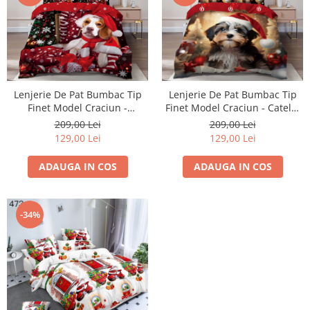
Lenjerie De Pat Bumbac Tip
Lenjerie De Pat Bumbac Tip
Finet Model Craciun -
Finet Model Craciun - Catelul
Imbracat De Carciun
Shitzu De Craciun
209,00 Lei
209,00 Lei
129,00 Lei
129,00 Lei
ADAUGA IN COS
ADAUGA IN COS
-34%