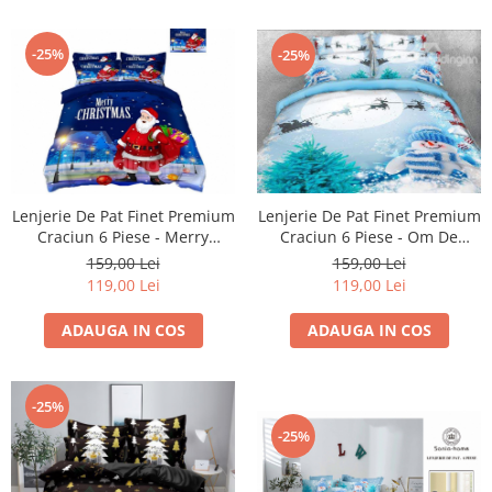
-25%
-25%
Lenjerie De Pat Finet Premium
Lenjerie De Pat Finet Premium
Craciun 6 Piese - Merry
Craciun 6 Piese - Om De
Christmas
Zapada
159,00 Lei
159,00 Lei
119,00 Lei
119,00 Lei
ADAUGA IN COS
ADAUGA IN COS
-25%
-25%