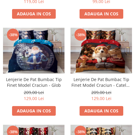
119,00 Lei
99,00 Lei
ADAUGA IN COS
ADAUGA IN COS
-38%
-38%
Lenjerie De Pat Bumbac Tip
Lenjerie De Pat Bumbac Tip
Finet Model Craciun - Glob
Finet Model Craciun - Catelus
Cu Caciula Rosie
209,00 Lei
209,00 Lei
129,00 Lei
129,00 Lei
ADAUGA IN COS
ADAUGA IN COS
-38%
-38%