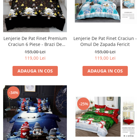
Lenjerie De Pat Finet Craciun -
Lenjerie De Pat Finet Premium
Omul De Zapada Fericit
Craciun 6 Piese - Brazi De
Craciun
159,00 Lei
159,00 Lei
119,00 Lei
119,00 Lei
ADAUGA IN COS
ADAUGA IN COS
-34%
-25%