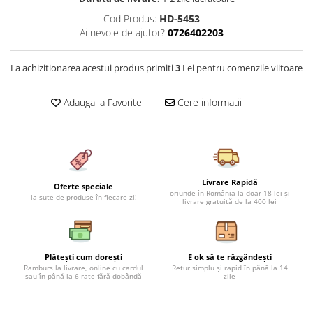
Cearceaf cu elastic 4 piese
Huse De Pat Tricotate 160x200cm
Cod Produs:
HD-5453
Cearceaf normal 6 piese
Huse De Pat Tricotate 180x200cm
Ai nevoie de ajutor?
0726402203
Lenjerii Catifea
Huse Impermeabile
La achizitionarea acestui produs primiti
3
Lei pentru comenzile viitoare
Cearceaf cu elastic
Huse Impermeabile 160x200cm
Cearceaf normal
Huse Impermeabile 180x200cm
Adauga la Favorite
Cere informatii
Lenjerii Pufoase Fluffy/ Rabbit
Bumbac Neted Nesatinat
Bumbac 100% Poplin Hobby
Bumbac 100%
Livrare Rapidă
Oferte speciale
Lenjerii Satin Premium
oriunde în România la doar 18 lei și
la sute de produse în fiecare zi!
livrare gratuită de la 400 lei
Lenjerii Jacquard
Lenjerii Matase
Lenjerii Creponate
Plătești cum dorești
E ok să te răzgândești
Ramburs la livrare, online cu cardul
Retur simplu și rapid în până la 14
sau în până la 6 rate fără dobândă
zile
Lenjerii pentru PASTE
Set Lenjerie + Draperii Pat Dublu