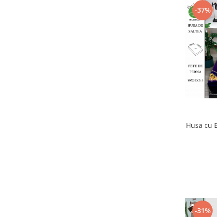
-37%
Husa cu E
-31%