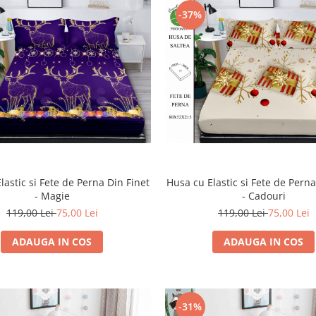
-37%
lastic si Fete de Perna Din Finet
Husa cu Elastic si Fete de Perna
- Magie
- Cadouri
119,00 Lei
75,00 Lei
119,00 Lei
75,00 Lei
ADAUGA IN COS
ADAUGA IN COS
-31%