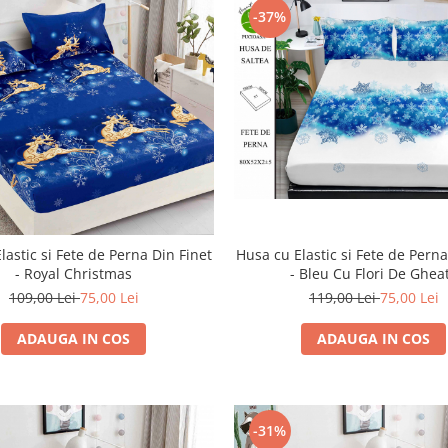
-37%
lastic si Fete de Perna Din Finet
Husa cu Elastic si Fete de Perna
- Royal Christmas
- Bleu Cu Flori De Ghea
109,00 Lei
75,00 Lei
119,00 Lei
75,00 Lei
ADAUGA IN COS
ADAUGA IN COS
-31%